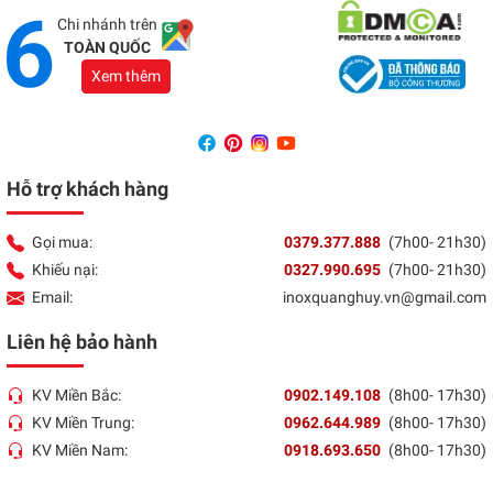
Tổng đài:
037 9377 888
Chi nhánh trên
TOÀN QUỐC
Xem thêm
Hỗ trợ khách hàng
Gọi mua:
0379.377.888
(7h00- 21h30)
Khiếu nại:
0327.990.695
(7h00- 21h30)
Email:
inoxquanghuy.vn@gmail.com
Liên hệ bảo hành
KV Miền Bắc:
0902.149.108
(8h00- 17h30)
KV Miền Trung:
0962.644.989
(8h00- 17h30)
KV Miền Nam:
0918.693.650
(8h00- 17h30)