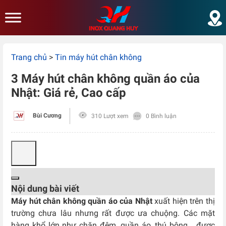
Skip to main content
Trang chủ
>
Tin máy hút chân không
3 Máy hút chân không quần áo của
Nhật: Giá rẻ, Cao cấp
Bùi Cương
310 Lượt xem
0 Bình luận
Nội dung bài viết
Máy hút chân không quần áo của Nhật
xuất hiện trên thị
trường chưa lâu nhưng rất được ưa chuộng. Các mặt
hàng khổ lớn như chăn đệm, quần áo, thú bông… được