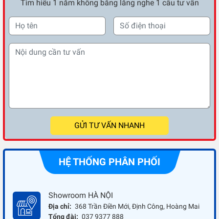
Tìm hiểu 1 năm không bằng lắng nghe 1 câu tư vấn
GỬI TƯ VẤN NHANH
HỆ THỐNG PHÂN PHỐI
Showroom HÀ NỘI
Địa chỉ:
368 Trần Điền Mới, Định Công, Hoàng Mai
Tổng đài:
037 9377 888