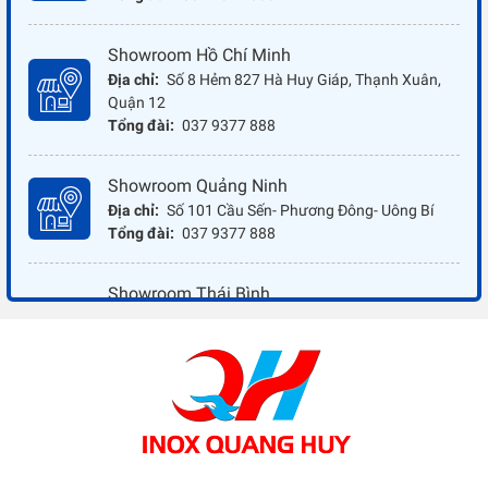
Showroom Hồ Chí Minh
Địa chỉ:
Số 8 Hẻm 827 Hà Huy Giáp, Thạnh Xuân,
Quận 12
Tổng đài:
037 9377 888
Showroom Quảng Ninh
Địa chỉ:
Số 101 Cầu Sến- Phương Đông- Uông Bí
Tổng đài:
037 9377 888
Showroom Thái Bình
Địa chỉ:
Đối diện ủy ban nhân dân xã Vũ Hoà - Kiến
Xương - Thái Bình
Tổng đài:
037 9377 888
Showroom Đồng Nai
Địa chỉ:
1066 - QL 51 Tổ 3- Ấp Đồng- Phước Tân-
Biên Hòa