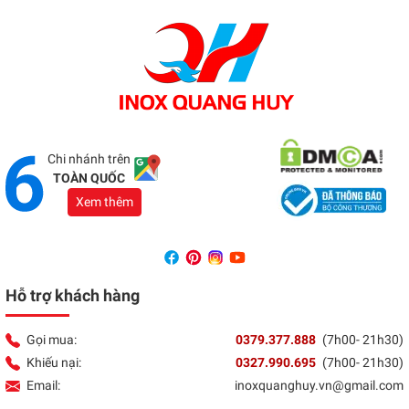
Xương - Thái Bình
Tổng đài:
037 9377 888
Showroom Đồng Nai
Địa chỉ:
1066 - QL 51 Tổ 3- Ấp Đồng- Phước Tân-
Biên Hòa
Tổng đài:
037 9377 888
Chi nhánh trên
TOÀN QUỐC
Xem thêm
Hỗ trợ khách hàng
Gọi mua:
0379.377.888
(7h00- 21h30)
Khiếu nại:
0327.990.695
(7h00- 21h30)
Email:
inoxquanghuy.vn@gmail.com