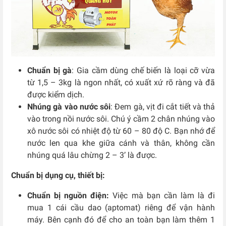
Chuẩn bị gà
: Gia cầm dùng chế biến là loại cỡ vừa
từ 1,5 – 3kg là ngon nhất, có xuất xứ rõ ràng và đã
được kiểm dịch.
Nhúng gà vào nước sôi
: Đem gà, vịt đi cắt tiết và thả
vào trong nồi nước sôi. Chú ý cầm 2 chân nhúng vào
xô nước sôi có nhiệt độ từ 60 – 80 độ C. Bạn nhớ để
nước len qua khe giữa cánh và thân, không cần
nhúng quá lâu chừng 2 – 3’ là được.
Chuẩn bị dụng cụ, thiết bị:
Chuẩn bị nguồn điện:
Việc mà bạn cần làm là đi
mua 1 cái cầu dao (aptomat) riêng để vận hành
máy. Bên cạnh đó để cho an toàn bạn làm thêm 1