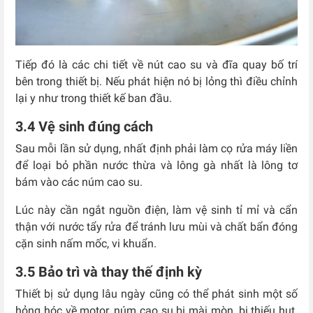
Tiếp đó là các chi tiết về nút cao su và đĩa quay bố trí
bên trong thiết bị. Nếu phát hiện nó bị lỏng thì điều chỉnh
lại y như trong thiết kế ban đầu.
3.4 Vệ sinh đúng cách
Sau mỗi lần sử dụng, nhất định phải làm cọ rửa máy liền
để loại bỏ phần nước thừa và lông gà nhất là lông tơ
bám vào các núm cao su.
Lúc này cần ngắt nguồn điện, làm vệ sinh tỉ mỉ và cẩn
thận với nước tẩy rửa để tránh lưu mùi và chất bẩn đóng
cặn sinh nấm mốc, vi khuẩn.
3.5 Bảo trì và thay thế định kỳ
Thiết bị sử dụng lâu ngày cũng có thể phát sinh một số
hỏng hóc về motor, núm cao su bị mài mòn, bị thiếu hụt.