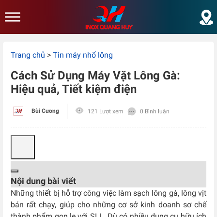
Skip to main content
Trang chủ
>
Tin máy nhổ lông
Cách Sử Dụng Máy Vặt Lông Gà:
Hiệu quả, Tiết kiệm điện
Bùi Cương
121 Lượt xem
0 Bình luận
Nội dung bài viết
Những thiết bị hỗ trợ công việc làm sạch lông gà, lông vịt
bán rất chạy, giúp cho những cơ sở kinh doanh sơ chế
thành phẩm gọn lẹ với SLL. Dù có nhiều dụng cụ hữu ích