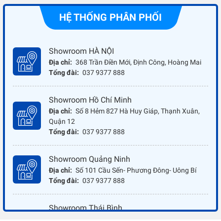
HỆ THỐNG PHÂN PHỐI
Showroom HÀ NỘI
Địa chỉ:
368 Trần Điền Mới, Định Công, Hoàng Mai
Tổng đài:
037 9377 888
Showroom Hồ Chí Minh
Địa chỉ:
Số 8 Hẻm 827 Hà Huy Giáp, Thạnh Xuân,
Quận 12
Tổng đài:
037 9377 888
Showroom Quảng Ninh
Địa chỉ:
Số 101 Cầu Sến- Phương Đông- Uông Bí
Tổng đài:
037 9377 888
Showroom Thái Bình
Địa chỉ:
Đối diện ủy ban nhân dân xã Vũ Hoà - Kiến