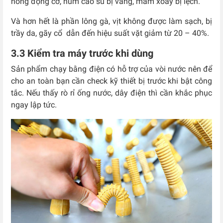
hỏng động cơ, núm cao su bị văng, mâm xoay bị lệch.
Và hơn hết là phần lông gà, vịt không được làm sạch, bị
trầy da, gãy cổ dẫn đến hiệu suất vặt giảm từ 20 – 40%.
3.3 Kiểm tra máy trước khi dùng
Sản phẩm chạy bằng điện có hỗ trợ của vòi nước nên để
cho an toàn bạn cần check kỹ thiết bị trước khi bật công
tắc. Nếu thấy rò rỉ ống nước, dây điện thì cần khắc phục
ngay lập tức.