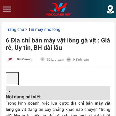
Skip to main content
Trang chủ
>
Tin máy nhổ lông
6 Địa chỉ bán máy vặt lông gà vịt : Giá
rẻ, Uy tín, BH dài lâu
Bùi Cương
92 Lượt xem
0 Bình luận
Nội dung bài viết
Trong kinh doanh, việc lựa được
địa chỉ bán máy vặt
lông gà vịt
đáng tin cậy chẳng khác nào chuyện “trúng
số”. Ngược lại, nếu tìm đến địa chỉ kém uy tín thì đã thất