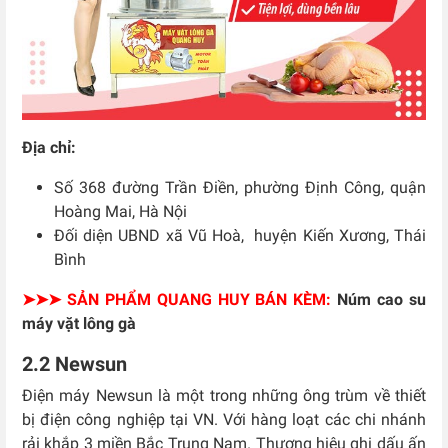
Địa chỉ:
Số 368 đường Trần Điền, phường Định Công, quận
Hoàng Mai, Hà Nội
Đối diện UBND
xã Vũ Hoà, huyện Kiến Xương, Thái
Bình
➤➤➤ SẢN PHẨM QUANG HUY BÁN KÈM:
Núm cao su
máy vặt lông gà
2.2 Newsun
Điện máy Newsun là một trong những ông trùm về thiết
bị điện công nghiệp tại VN. Với hàng loạt các chi nhánh
rải khắp 3 miền Bắc Trung Nam. Thương hiệu ghi dấu ấn