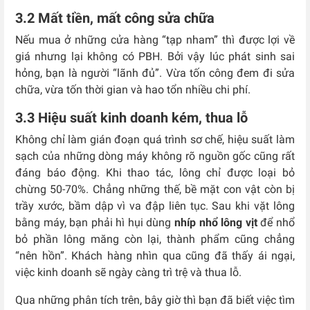
3.2 Mất tiền, mất công sửa chữa
Nếu mua ở những cửa hàng “tạp nham” thì được lợi về
giá nhưng lại không có PBH. Bởi vậy lúc phát sinh sai
hỏng, bạn là người “lãnh đủ”. Vừa tốn công đem đi sửa
chữa, vừa tốn thời gian và hao tổn nhiều chi phí.
3.3 Hiệu suất kinh doanh kém, thua lỗ
Không chỉ làm gián đoạn quá trình sơ chế, hiệu suất làm
sạch của những dòng máy không rõ nguồn gốc cũng rất
đáng báo động. Khi thao tác, lông chỉ được loại bỏ
chừng 50-70%. Chẳng những thế, bề mặt con vật còn bị
trầy xước, bầm dập vì va đập liên tục. Sau khi vặt lông
bằng máy, bạn phải hì hụi dùng
nhíp nhổ lông vịt
để nhổ
bỏ phần lông măng còn lại, thành phẩm cũng chẳng
“nên hồn”. Khách hàng nhìn qua cũng đã thấy ái ngại,
việc kinh doanh sẽ ngày càng trì trệ và thua lỗ.
Qua những phân tích trên, bây giờ thì bạn đã biết việc tìm