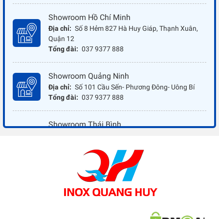
Showroom Hồ Chí Minh
Địa chỉ:
Số 8 Hẻm 827 Hà Huy Giáp, Thạnh Xuân,
Quận 12
Tổng đài:
037 9377 888
Showroom Quảng Ninh
Địa chỉ:
Số 101 Cầu Sến- Phương Đông- Uông Bí
Tổng đài:
037 9377 888
Showroom Thái Bình
Địa chỉ:
Đối diện ủy ban nhân dân xã Vũ Hoà - Kiến
Xương - Thái Bình
Tổng đài:
037 9377 888
Showroom Đồng Nai
Địa chỉ:
1066 - QL 51 Tổ 3- Ấp Đồng- Phước Tân-
Biên Hòa
Tổng đài:
037 9377 888