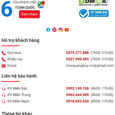
Chi nhánh trên
TOÀN QUỐC
Xem thêm
Hỗ trợ khách hàng
Gọi mua:
0379.377.888
(7h00- 21h30)
Khiếu nại:
0327.990.695
(7h00- 21h30)
Email:
inoxquanghuy.vn@gmail.com
Liên hệ bảo hành
KV Miền Bắc:
0902.149.108
(8h00- 17h30)
KV Miền Trung:
0962.644.989
(8h00- 17h30)
KV Miền Nam:
0918.693.650
(8h00- 17h30)
Thông tin khác