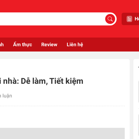
H
nh
Ẩm thực
Review
Liên hệ
 nhà: Dễ làm, Tiết kiệm
h luận