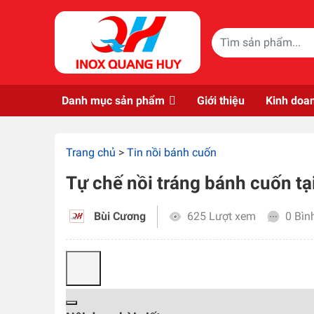
Skip to main content
Danh mục sản phẩm
Giới thiệu
Kinh doa
Trang chủ
>
Tin nồi bánh cuốn
Tự chế nồi tráng bánh cuốn tại
Bùi Cương
625 Lượt xem
0 Bìn