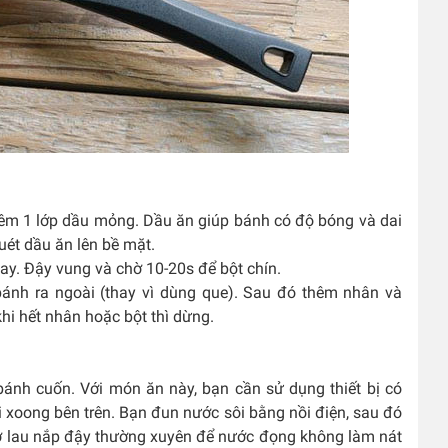
thêm 1 lớp dầu mỏng. Dầu ăn giúp bánh có độ bóng và dai
ét dầu ăn lên bề mặt.
tay. Đậy vung và chờ 10-20s để bột chín.
bánh ra ngoài (thay vì dùng que). Sau đó thêm nhân và
i khi hết nhân hoặc bột thì dừng.
ánh cuốn. Với món ăn này, bạn cần sử dụng thiết bị có
i xoong bên trên. Bạn đun nước sôi bằng nồi điện, sau đó
hớ lau nắp đậy thường xuyên để nước đọng không làm nát