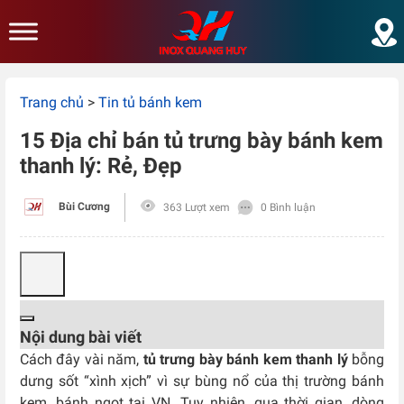
Skip to main content
Trang chủ
>
Tin tủ bánh kem
15 Địa chỉ bán tủ trưng bày bánh kem
thanh lý: Rẻ, Đẹp
Bùi Cương
363 Lượt xem
0 Bình luận
Nội dung bài viết
Cách đây vài năm,
tủ trưng bày bánh kem thanh lý
bỗng
dưng sốt “xình xịch” vì sự bùng nổ của thị trường bánh
kem, bánh ngọt tại VN. Tuy nhiên ,qua thời gian, dòng