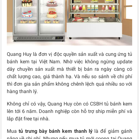
Quang Huy là đơn vị độc quyền sản xuất và cung ứng tủ
bánh kem tại Việt Nam. Nhờ việc không ngừng update
dây chuyền sản xuất mà thiết bị bán ra ngày càng có
chất lượng cao, giá thành hạ. Và nếu so sánh về chi phí
thì đơn gia sản phẩm không chênh lệch quá nhiều so với
hàng thanh lý.
Không chỉ có vậy, Quang Huy còn có CSBH tủ bánh kem
lên tới 6 năm. Doanh nghiệp còn hỗ trợ ship miễn phí và
lắp đặt free tại nhà.
Mua
tủ trưng bày bánh kem thanh lý
là để giảm gánh
nặng về chi phí. Nhưng nếu mua tủ mới coong tại Quang