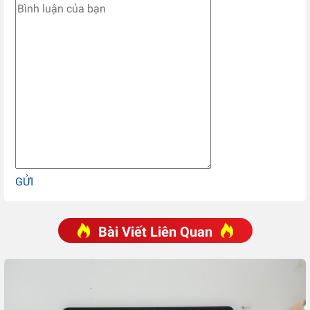
GỬI
Bài Viết Liên Quan