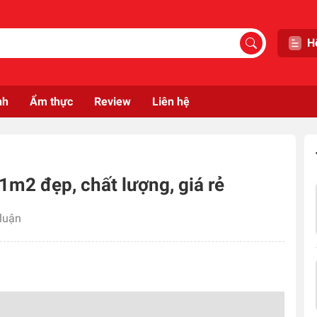
H
nh
Ẩm thực
Review
Liên hệ
m2 đẹp, chất lượng, giá rẻ
 luận