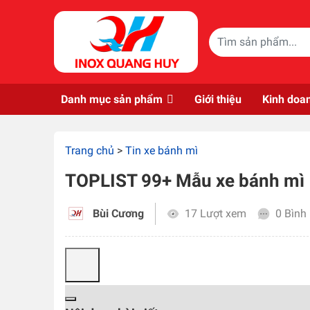
Skip to main content
Danh mục sản phẩm
Giới thiệu
Kinh doa
Trang chủ
>
Tin xe bánh mì
TOPLIST 99+ Mẫu xe bánh mì 1
Bùi Cương
17 Lượt xem
0 Bình