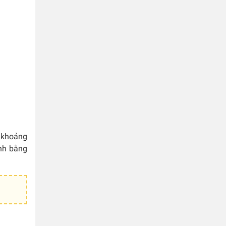
h khoảng
ình bằng