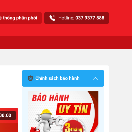
ệ thống phân phối
Hotline:
037 9377 888
Chính sách bảo hành
00
:
00