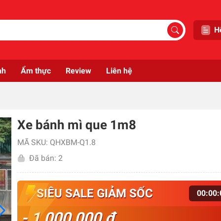
H
nh
Ẩm thực
Review
Liên hệ
Xe bánh mì que 1m8
MÃ SKU: QHXBM-Q1.8
Đã bán: 2
SIÊU SALE GIẢM SỐC
00
:
00
:
- 1,000,000 đ