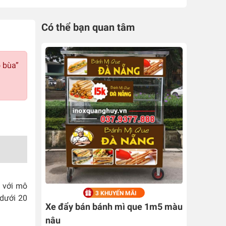
Có thể bạn quan tâm
ỏ bùa”
n với mô
3 KHUYẾN MÃI
 dưới 20
Xe đẩy bán bánh mì que 1m5 màu
nâu