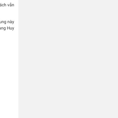
hách vẫn
dung này
uang Huy