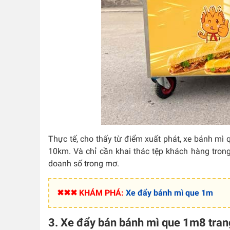
Thực tế, cho thấy từ điểm xuất phát, xe bánh mì
10km. Và chỉ cần khai thác tệp khách hàng trong
doanh số trong mơ.
✖✖✖ KHÁM PHÁ:
Xe đẩy bánh mì que 1m
3
. Xe đẩy bán bánh mì que 1m8 trang 