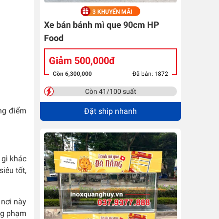
3 KHUYẾN MÃI
Xe bán bánh mì que 90cm HP
Food
Giảm 500,000đ
Còn 6,300,000
Đã bán: 1872
Còn 41/100 suất
ững điểm
Đặt ship nhanh
 gì khác
iêu tốt,
 nơi này
ong phạm