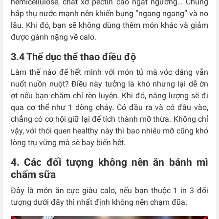
hemicellulose, chất xơ pectin cao ngất ngưởng… Chúng
hấp thụ nước mạnh nên khiến bụng “ngang ngang” và no
lâu. Khi đó, bạn sẽ không dùng thêm món khác và giảm
được gánh nặng về calo.
3.4 Thể dục thể thao điều độ
Làm thế nào để hết mình với món tủ mà vóc dáng vẫn
nuốt nuồn nuột? Điều này tưởng là khó nhưng lại dễ ờn
ợt nếu bạn chăm chỉ rèn luyện. Khi đó, năng lượng sẽ đi
qua cơ thể như 1 dòng chảy. Có đầu ra và có đầu vào,
chẳng có cơ hội giữ lại để tích thành mỡ thừa. Không chỉ
vậy, với thói quen healthy này thì bao nhiêu mỡ cũng khó
lòng trụ vững mà sẽ bay biến hết.
4. Các đối tượng không nên ăn bánh mì
chấm sữa
Đây là món ăn cực giàu calo, nếu bạn thuộc 1 in 3 đối
tượng dưới đây thì nhất định không nên chạm đũa: