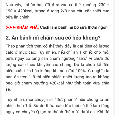
Như vậy, khi ăn bạn đã đưa vào cơ thể khoảng: 230 +
190 = 420kcal, tương đương 2/3 nhu cầu cần thiết của
bữa ăn chính.
➤➤➤ KHÁM PHÁ:
Cách làm bánh mì bơ sữa thơm ngon
2. Ăn bánh mì chấm sữa có béo không?
Theo phân tích trên, có thể thấy đây là đại diện có lượng
calo ở mức cao. Tuy nhiên, nếu chỉ ăn 1 chiếc cho mỗi
bữa, nguy cơ tăng cân chạm ngưỡng “zero” vì chưa đủ
lượng calo theo khuyến cáo chung. Đó là chưa kể đến
hiệu suất tiêu hóa không khi nào đạt 100%. Có nghĩa là
bạn ăn trọn 1 ổ thì hiển nhiên nhiệt lượng tạo ra không
bao giờ chạm ngưỡng 420kcal như tính toán vừa chia
sẻ.
Tuy nhiên, mọi chuyện sẽ “đứt phanh” nếu chúng ta ăn
nhiều hơn 1 ổ. Sự dư thừa calo tức thời có thể làm tăng
nguy cơ chuyển Q tạo ra thành “bé mỡ” dưới da. Khi đó