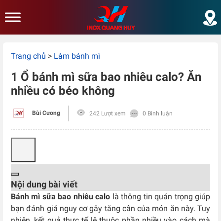
Skip to main content
Trang chủ
>
Làm bánh mì
1 Ổ bánh mì sữa bao nhiêu calo? Ăn
nhiều có béo không
Bùi Cương
242 Lượt xem
0 Bình luận
Nội dung bài viết
Bánh mì sữa bao nhiêu calo
là thông tin quán trọng giúp
bạn đánh giá nguy cơ gây tăng cân của món ăn này. Tuy
nhiên, kết quả thực tế lệ thuộc phần nhiều vào cách mà