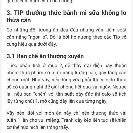
giá trị calo hàm chứa bên trong.
3. TIP thưởng thức bánh mì sữa không lo
thừa cân
Có những đối tượng ăn đều đều nhưng vẫn kiểm soát
cân nặng “ngon ơ”. Đó là bởi họ nương theo các Tip vô
cùng hiệu quả dưới đây.
3.1 Hạn chế ăn thường xuyên
Theo phân tích ở mục 2, dễ thấy đại diện này thuộc
nhóm thực phẩm có mức năng lượng cao, gây tăng cân
chóng mặt. Như vậy, nếu dùng vừa phải thì calo dư thừa
sẽ có quãng nghỉ để giải phóng hết qua vài ngày. Ngược
lại, nếu bạn “chén” với tần suất dày đặc thì calo sẽ tích
lũy từng chút 1, mỡ cũng dày lên qua từng ngày.
Vậy nên, đối với món ăn này chỉ nên thưởng thức vài
tuần 1 lần cho vui miệng. Tránh cày kéo liên tục sẽ khiến
cơ thể núc ních lên trông thấy.