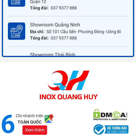
Quận 12
Tổng đài:
037 9377 888
Showroom Quảng Ninh
Địa chỉ:
Số 101 Cầu Sến- Phương Đông- Uông Bí
Tổng đài:
037 9377 888
Showroom Thái Bình
Địa chỉ:
Đối diện ủy ban nhân dân xã Vũ Hoà - Kiến
Xương - Thái Bình
Tổng đài:
037 9377 888
Showroom Đồng Nai
Địa chỉ:
1066 - QL 51 Tổ 3- Ấp Đồng- Phước Tân-
Biên Hòa
Tổng đài:
037 9377 888
Chi nhánh trên
TOÀN QUỐC
Xem thêm