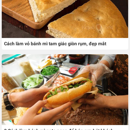
Cách làm vỏ bánh mì tam giác giòn rụm, đẹp mắt