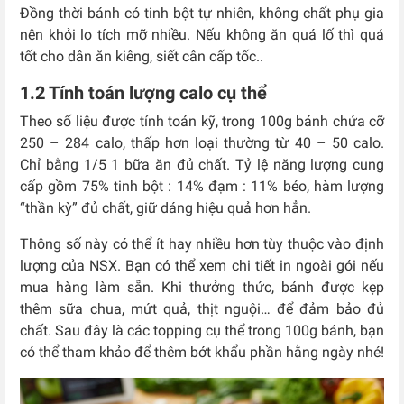
Đồng thời bánh có tinh bột tự nhiên, không chất phụ gia
nên khỏi lo tích mỡ nhiều. Nếu không ăn quá lố thì quá
tốt cho dân ăn kiêng, siết cân cấp tốc..
1.2 Tính toán lượng calo cụ thể
Theo số liệu được tính toán kỹ, trong 100g bánh chứa cỡ
250 – 284 calo, thấp hơn loại thường từ 40 – 50 calo.
Chỉ bằng 1/5 1 bữa ăn đủ chất. Tỷ lệ năng lượng cung
cấp gồm 75% tinh bột : 14% đạm : 11% béo, hàm lượng
“thần kỳ” đủ chất, giữ dáng hiệu quả hơn hẳn.
Thông số này có thể ít hay nhiều hơn tùy thuộc vào định
lượng của NSX. Bạn có thể xem chi tiết in ngoài gói nếu
mua hàng làm sẵn. Khi thưởng thức, bánh được kẹp
thêm sữa chua, mứt quả, thịt nguội… để đảm bảo đủ
chất. Sau đây là các topping cụ thể trong 100g bánh, bạn
có thể tham khảo để thêm bớt khẩu phần hằng ngày nhé!