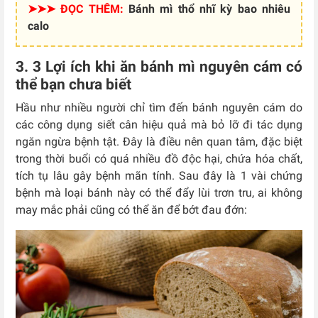
➤➤➤ ĐỌC THÊM:
B
ánh mì thổ nhĩ kỳ bao nhiêu
calo
3. 3 Lợi ích khi ăn bánh mì nguyên cám có
thể bạn chưa biết
Hầu như nhiều người chỉ tìm đến bánh nguyên cám do
các công dụng siết cân hiệu quả mà bỏ lỡ đi tác dụng
ngăn ngừa bệnh tật.
Đây là điều nên quan tâm, đặc biệt
trong thời buổi có quá nhiều đồ độc hại, chứa hóa chất,
tích tụ lâu gây bệnh mãn tính. Sau đây là 1 vài chứng
bệnh mà loại bánh này có thể đẩy lùi trơn tru, ai không
may mắc phải cũng có thể ăn để bớt đau đớn: