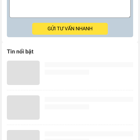
GỬI TƯ VẤN NHANH
Tin nổi bật