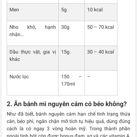
Men
5g
10 kcal
Nho khô, hạnh
30g
50 – 70 kcal
nhân…
Dầu thực vật, gia vị
15g
30 – 40 kcal
khác
Nước lọc
150 –
–
170ml
2. Ăn bánh mì nguyên cám có béo không?
Như đã biết, bánh nguyên cám hạn chế tình trạng thừa
cân, béo phì, ngăn chặn mỡ tích tụ hiệu quả, dùng đúng
cách là có ngay 3 vòng hoàn mỹ. Trong thành phần
ngoài tinh bột còn được bonus đạm, xơ và các vitamin A,