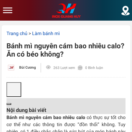
Skip to main content
Trang chủ
>
Làm bánh mì
Bánh mì nguyên cám bao nhiêu calo?
Ăn có béo không?
Bùi Cương
263 Lượt xem
0 Bình luận
Nội dung bài viết
Bánh mì nguyên cám bao nhiêu calo
có thực sự tốt cho
cơ thể như các thông tin được “đồn thổi” không. Tuy
nhiên, có 1 điều chắc chắn là sức hút của món bánh này