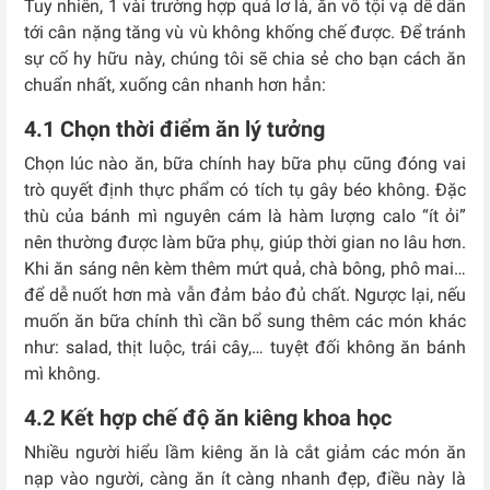
Tuy nhiên, 1 vài trường hợp quá lơ là, ăn vô tội vạ dễ dẫn
tới cân nặng tăng vù vù không khống chế được. Để tránh
sự cố hy hữu này, chúng tôi sẽ chia sẻ cho bạn cách ăn
chuẩn nhất, xuống cân nhanh hơn hẳn:
4.1 Chọn thời điểm ăn lý tưởng
Chọn lúc nào ăn, bữa chính hay bữa phụ cũng đóng vai
trò quyết định thực phẩm có tích tụ gây béo không. Đặc
thù của bánh mì nguyên cám là hàm lượng calo “ít ỏi”
nên thường được làm bữa phụ, giúp thời gian no lâu hơn.
Khi ăn sáng nên kèm thêm mứt quả, chà bông, phô mai…
để dễ nuốt hơn mà vẫn đảm bảo đủ chất. Ngược lại, nếu
muốn ăn bữa chính thì cần bổ sung thêm các món khác
như: salad, thịt luộc, trái cây,… tuyệt đối không ăn bánh
mì không.
4.2 Kết hợp chế độ ăn kiêng khoa học
Nhiều người hiểu lầm kiêng ăn là cắt giảm các món ăn
nạp vào người, càng ăn ít càng nhanh đẹp, điều này là