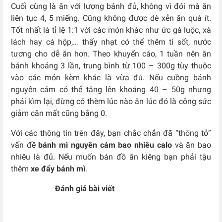
Cuối cùng là ăn với lượng bánh đủ, không vì đói mà ăn
liên tục 4, 5 miếng. Cũng không được dè xẻn ăn quá ít.
Tốt nhất là tỉ lệ 1:1 với các món khác như ức gà luộc, xà
lách hay cá hộp,… thấy nhạt có thể thêm tí sốt, nước
tương cho dễ ăn hơn. Theo khuyến cáo, 1 tuần nên ăn
bánh khoảng 3 lần, trung bình từ 100 – 300g tùy thuộc
vào các món kèm khác là vừa đủ. Nếu cuồng bánh
nguyên cám có thể tăng lên khoảng 40 – 50g nhưng
phải kìm lại, đừng có thèm lúc nào ăn lúc đó là công sức
giảm cân mất cũng bằng 0.
Với các thông tin trên đây, bạn chắc chắn đã “thông tỏ”
vấn đề
bánh mì nguyên cám bao nhiêu calo
và ăn bao
nhiêu là đủ. Nếu muốn bán đồ ăn kiêng bạn phải tậu
thêm
xe đẩy bánh mì
.
Đánh giá bài viết