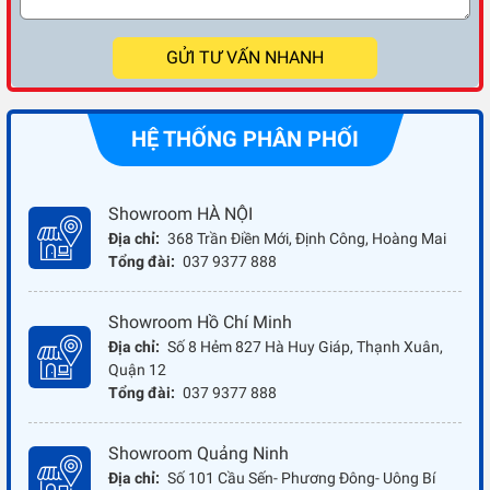
GỬI TƯ VẤN NHANH
HỆ THỐNG PHÂN PHỐI
Showroom HÀ NỘI
Địa chỉ:
368 Trần Điền Mới, Định Công, Hoàng Mai
Tổng đài:
037 9377 888
Showroom Hồ Chí Minh
Địa chỉ:
Số 8 Hẻm 827 Hà Huy Giáp, Thạnh Xuân,
Quận 12
Tổng đài:
037 9377 888
Showroom Quảng Ninh
Địa chỉ:
Số 101 Cầu Sến- Phương Đông- Uông Bí