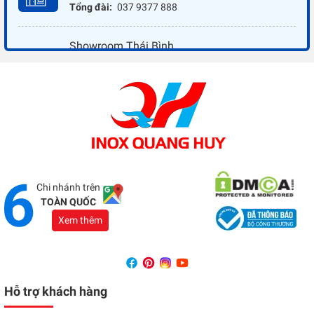
Tổng đài:
037 9377 888
Showroom Thái Bình
Địa chỉ:
Đối diện ủy ban nhân dân xã Vũ Hoà - Kiến
Xương - Thái Bình
Tổng đài:
037 9377 888
Showroom Đồng Nai
Địa chỉ:
1066 - QL 51 Tổ 3- Ấp Đồng- Phước Tân-
Biên Hòa
Tổng đài:
037 9377 888
Chi nhánh trên
TOÀN QUỐC
Xem thêm
Hỗ trợ khách hàng