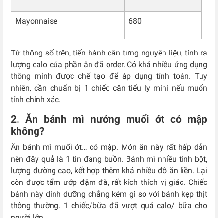
Mayonnaise
680
Từ thông số trên, tiến hành cân từng nguyên liệu, tính ra
lượng calo của phần ăn đã order. Có khá nhiều ứng dụng
thông minh được chế tạo để áp dụng tính toán. Tuy
nhiên, cần chuẩn bị 1 chiếc cân tiểu ly mini nếu muốn
tính chính xác.
2. Ăn bánh mì nướng muối ớt có mập
không?
Ăn bánh mì muối ớt… có mập. Món ăn này rất hấp dẫn
nên đây quả là 1 tin đáng buồn. Bánh mì nhiều tinh bột,
lượng đường cao, kết hợp thêm khá nhiều đồ ăn liền. Lại
còn được tẩm ướp đậm đà, rất kích thích vị giác. Chiếc
bánh này dinh dưỡng chẳng kém gì so với bánh kẹp thịt
thông thường. 1 chiếc/bữa đã vượt quá calo/ bữa cho
người lớn.