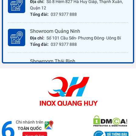
Địa chỉ:
Số 8 Hẻm 827 Hà Huy Giáp, Thạnh Xuân,
Quận 12
Tổng đài:
037 9377 888
Showroom Quảng Ninh
Địa chỉ:
Số 101 Cầu Sến- Phương Đông- Uông Bí
Tổng đài:
037 9377 888
Showroom Thái Bình
Địa chỉ:
Đối diện ủy ban nhân dân xã Vũ Hoà - Kiến
Xương - Thái Bình
Tổng đài:
037 9377 888
Showroom Đồng Nai
Địa chỉ:
1066 - QL 51 Tổ 3- Ấp Đồng- Phước Tân-
Biên Hòa
Tổng đài:
037 9377 888
Chi nhánh trên
TOÀN QUỐC