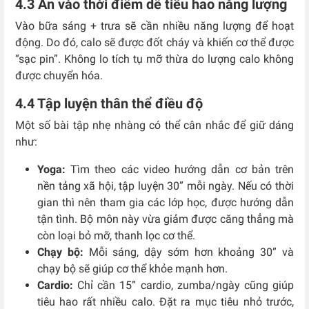
4.3 Ăn vào thời điểm dễ tiêu hao năng lượng
Vào bữa sáng + trưa sẽ cần nhiều năng lượng để hoạt
động. Do đó, calo sẽ được đốt cháy và khiến cơ thể được
“sạc pin”. Không lo tích tụ mỡ thừa do lượng calo không
được chuyển hóa.
4.4 Tập luyện thân thể điều độ
Một số bài tập nhẹ nhàng có thể cân nhắc để giữ dáng
như:
Yoga:
Tìm theo các video hướng dẫn cơ bản trên
nền tảng xã hội, tập luyện 30” mỗi ngày. Nếu có thời
gian thì nên tham gia các lớp học, được hướng dẫn
tận tình. Bộ môn này vừa giảm được căng thẳng mà
còn loại bỏ mỡ, thanh lọc cơ thể.
Chạy bộ:
Mỗi sáng, dậy sớm hơn khoảng 30” và
chạy bộ sẽ giúp cơ thể khỏe mạnh hơn.
Cardio:
Chỉ cần 15” cardio, zumba/ngày cũng giúp
tiêu hao rất nhiều calo. Đặt ra mục tiêu nhỏ trước,