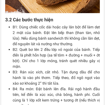
3.2 Các bước thực hiện
B1: Dùng chiếc cốc dài hoặc cây lăn bột để làm dẹt
2 mặt của bánh. Đặt lên bếp than (than tàn, nhỏ
lửa). Nếu dùng bánh sandwich thì không cần lăn dẹt,
để nguyên lát và nướng như thường.
B2: Quét bơ lên 2 đều lớp vỏ ngoài của bánh. Tiếp
đến là phết hỗn hợp (sa tế tôm + đường + muối + ớt
bột). Chỉ cho 1 lớp mỏng, tránh quét nhiều gây vị
mặn.
B3: Rán xúc xích, cắt nhỏ. Tận dụng dầu để cho
hành lá vào phi thơm. Tiếp theo, đổ ngô ngọt vào
xào sơ khoảng 2” thì tắt lửa.
B4: Ra món: Đặt bánh lên đĩa. Rải ngô hành đầu
tiên, kế đến là xúc xúc, chà bông, hành phi. Cuối
cùng là 1 lớp xốt kem trứng + tương ớt (nếu thích vị