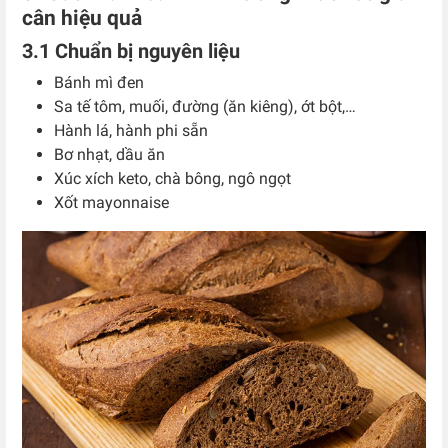
cân hiệu quả
3.1 Chuẩn bị nguyên liệu
Bánh mì đen
Sa tế tôm, muối, đường (ăn kiêng), ớt bột,…
Hành lá, hành phi sẵn
Bơ nhạt, dầu ăn
Xúc xích keto, chà bông, ngô ngọt
Xốt mayonnaise