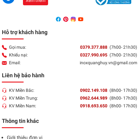
Xem thêm
Hỗ trợ khách hàng
Gọi mua:
0379.377.888
(7h00- 21h30)
Khiếu nại:
0327.990.695
(7h00- 21h30)
Email:
inoxquanghuy.vn@gmail.com
Liên hệ bảo hành
KV Miền Bắc:
0902.149.108
(8h00- 17h30)
KV Miền Trung:
0962.644.989
(8h00- 17h30)
KV Miền Nam:
0918.693.650
(8h00- 17h30)
Thông tin khác
Giới thiệu đơn vị