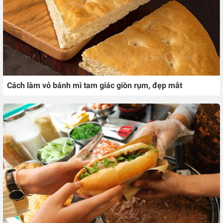
Cách làm vỏ bánh mì tam giác giòn rụm, đẹp mắt