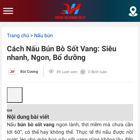
Skip to main content
Trang chủ
>
Nấu bún
Cách Nấu Bún Bò Sốt Vang: Siêu
nhanh, Ngon, Bổ dưỡng
Bùi Cương
89 Lượt xem
0 Bình luận
Nội dung bài viết
Nấu
bún bò sốt vang
ngon lành, thịt mềm mà chưa cần
tới 60”, có thể hay không thể. Thực tế thì nấu được nồi
nước lèo cho món bún nấu sốt vang cũng không lâu đến