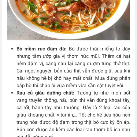
Bò mềm rục đậm đà:
Bò được thái miếng to dày
nhưng tẩm ướp gia vị thơm nức mũi. Thêm cả hạt
nêm đậm vị, càng nấu lại càng đượm từng thớ thịt.
Cái ngọt nguyên bản của thịt vẫn được giữ, sau khi
nấu không hề bị khô hay mất chất. Mua đúng phần
bắp bò thì chao ôi vừa mềm vừa sần sật tuyệt vời.
Rau củ giàu dưỡng chất:
Tương tự như món sốt
vang truyền thống, nấu bún thì vẫn dùng khoai tây,
cà rốt, hành tây như thường. Đây là 2 loại rau của
giàu khoáng chất, vitamin,… Tốt cho hệ tiêu hóa nên
trung hòa được độ đạm trong thịt bò cực kỳ ổn áp.
Bún còn được ăn kèm các loại rau thơm bổ ích như
giá đỗ, húng quế,…