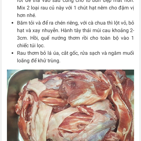
rốt để thả vào sau cùng cho tô bún đẹp mắt hơn.
Mix 2 loại rau củ này với 1 chút hạt nêm cho đậm vị
hơn nhé.
Băm tỏi và để ra chén riêng, với cà chua thì lột vỏ, bỏ
hạt và xay nhuyễn. Hành tây thái múi cau khoảng 2-
3cm. Hồi, quế nướng thơm rồi cho toàn bộ vào 1
chiếc túi lọc.
Rau thơm bỏ lá úa, cắt gốc, rửa sạch và ngâm muối
loãng để khử trùng.