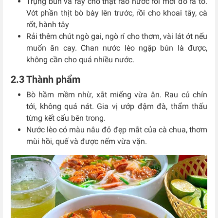
Trụng bún và rây cho thật ráo nước rồi mới đổ ra tô.
Vớt phần thịt bò bày lên trước, rồi cho khoai tây, cà
rốt, hành tây
Rải thêm chút ngò gai, ngò rí cho thơm, vài lát ớt nếu
muốn ăn cay. Chan nước lèo ngập bún là được,
không cần cho quá nhiều nước.
2.3 Thành phẩm
Bò hầm mềm nhừ, xắt miếng vừa ăn. Rau củ chín
tới, không quá nát. Gia vị ướp đậm đà, thẩm thấu
từng kết cấu bên trong.
Nước lèo có màu nâu đỏ đẹp mắt của cà chua, thơm
mùi hồi, quế và được nếm vừa vặn.