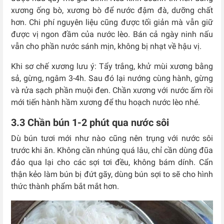
xương ống bò, xương bò để nước đậm đà, dưỡng chất
hơn. Chi phí nguyên liệu cũng được tối giản mà vẫn giữ
được vị ngon đầm của nước lèo. Bán cả ngày ninh nấu
vẫn cho phần nước sánh mịn, không bị nhạt về hậu vị.
Khi sơ chế xương lưu ý: Tẩy trắng, khử mùi xương bằng
sả, gừng, ngâm 3-4h. Sau đó lại nướng cùng hành, gừng
và rửa sạch phần muội đen. Chần xương với nước ấm rồi
mới tiến hành hầm xương để thu hoạch nước lèo nhé.
3.3 Chần bún 1-2 phút qua nước sôi
Dù bún tươi mới như nào cũng nên trụng với nước sôi
trước khi ăn. Không cần nhúng quá lâu, chỉ cần dùng đũa
đảo qua lại cho các sợi tơi đều, không bám dính. Cẩn
thận kẻo làm bún bị đứt gãy, dùng bún sợi to sẽ cho hình
thức thành phẩm bắt mắt hơn.