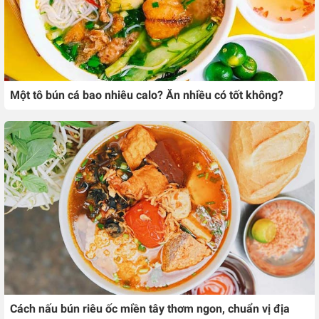
Một tô bún cá bao nhiêu calo? Ăn nhiều có tốt không?
Cách nấu bún riêu ốc miền tây thơm ngon, chuẩn vị địa