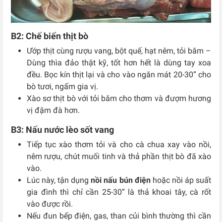
B2: Chế biến thịt bò
Ướp thịt cùng rượu vang, bột quế, hạt nêm, tỏi băm –
Dùng thìa đảo thật kỹ, tốt hơn hết là dùng tay xoa
đều. Bọc kín thịt lại và cho vào ngăn mát 20-30” cho
bò tươi, ngấm gia vị.
Xào sơ thịt bò với tỏi băm cho thơm và đượm hương
vị đậm đà hơn.
B3: Nấu nước lèo sốt vang
Tiếp tục xào thơm tỏi và cho cà chua xay vào nồi,
nêm rượu, chút muối tinh và thả phần thịt bò đã xào
vào.
Lúc này, tận dụng
nồi nấu bún điện
hoặc nồi áp suất
gia đình thì chỉ cần 25-30” là thả khoai tây, cà rốt
vào được rồi.
Nếu đun bếp điện, gas, than củi bình thường thì cần