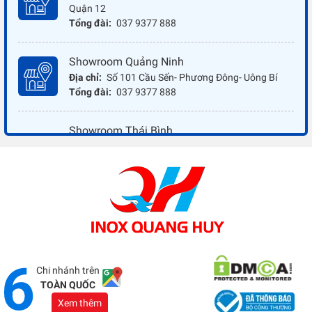
Quận 12
Tổng đài:
037 9377 888
Showroom Quảng Ninh
Địa chỉ:
Số 101 Cầu Sến- Phương Đông- Uông Bí
Tổng đài:
037 9377 888
Showroom Thái Bình
Địa chỉ:
Đối diện ủy ban nhân dân xã Vũ Hoà - Kiến
Xương - Thái Bình
Tổng đài:
037 9377 888
Showroom Đồng Nai
Địa chỉ:
1066 - QL 51 Tổ 3- Ấp Đồng- Phước Tân-
Biên Hòa
Tổng đài:
037 9377 888
Chi nhánh trên
TOÀN QUỐC
Xem thêm