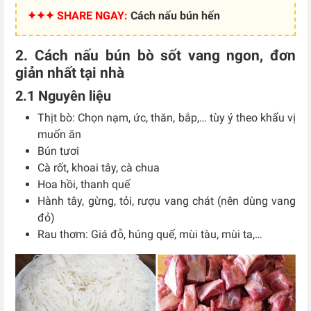
✦✦✦ SHARE NGAY:
Cách nấu bún hến
2. Cách nấu bún bò sốt vang ngon, đơn
giản nhất tại nhà
2.1 Nguyên liệu
Thịt bò: Chọn nạm, ức, thăn, bắp,… tùy ý theo khẩu vị
muốn ăn
Bún tươi
Cà rốt, khoai tây, cà chua
Hoa hồi, thanh quế
Hành tây, gừng, tỏi, rượu vang chát (nên dùng vang
đỏ)
Rau thơm: Giá đỗ, húng quế, mùi tàu, mùi ta,…