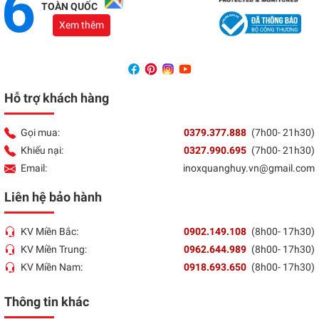
TOÀN QUỐC
Xem thêm
Hỗ trợ khách hàng
Gọi mua:
0379.377.888
(7h00- 21h30)
Khiếu nại:
0327.990.695
(7h00- 21h30)
Email:
inoxquanghuy.vn@gmail.com
Liên hệ bảo hành
KV Miền Bắc:
0902.149.108
(8h00- 17h30)
KV Miền Trung:
0962.644.989
(8h00- 17h30)
KV Miền Nam:
0918.693.650
(8h00- 17h30)
Thông tin khác