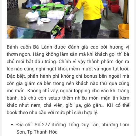
Bánh cuốn Bà Lành được đánh giá cao bởi hương vị
thơm ngon. Hàng không làm sẵn mà khi khách gọi thì bà
chủ mới bắt đầu tráng. Chính vì vậy thành phẩm dọn ra
lúc nào cũng nghi ngút khói, mềm mướt và ngon tụt lưỡi.
Đặc biệt, phần hành phi không chỉ bonus bên ngoài mà
còn gia giảm cả bên trong nên khách nào thử qua cũng
mê mẩn. Không chỉ vậy, ngoài topping cho vào khi tráng
bánh, bà chủ còn setup thêm nhiều món mặn ăn kèm
khác như: nem, chả viên, giò lụa, giò gân… KH có thể
book theo nhu cầu với mức phí siêu hợp lý.
Địa chỉ: Số 277 đường Tống Duy Tân, phường Lam
Sơn, Tp Thanh Hóa