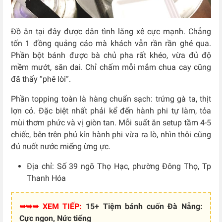
Đồ ăn tại đây được dân tình lăng xê cực mạnh. Chẳng
tốn 1 đồng quảng cáo mà khách vẫn rần rần ghé qua.
Phần bột bánh được bà chủ pha rất khéo, vừa đủ độ
mềm mướt, săn dai. Chỉ chấm mỗi mắm chua cay cũng
đã thấy “phê lòi”.
Phần topping toàn là hàng chuẩn sạch: trứng gà ta, thịt
lợn cỏ. Đặc biệt nhất phải kể đến hành phi tự làm, tỏa
mùi thơm phức và vị giòn tan. Mỗi suất ăn setup tầm 4-5
chiếc, bên trên phủ kín hành phi vừa ra lò, nhìn thôi cũng
đủ nuốt nước miếng ừng ực.
Địa chỉ: Số 39 ngõ Thọ Hạc, phường Đông Thọ, Tp
Thanh Hóa
➥➥➥ XEM TIẾP:
15+ Tiệm bánh cuốn Đà Nẵng:
Cực ngon, Nức tiếng