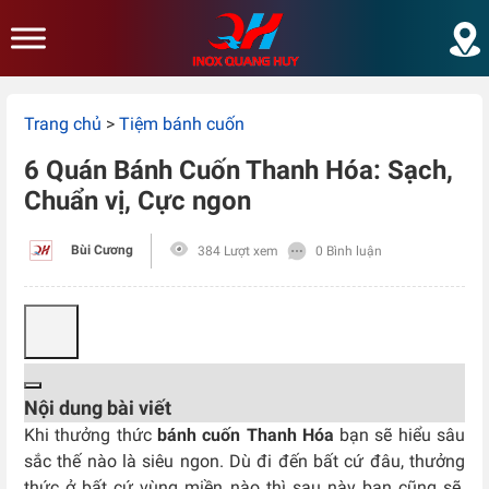
Skip to main content
Trang chủ
>
Tiệm bánh cuốn
6 Quán Bánh Cuốn Thanh Hóa: Sạch,
Chuẩn vị, Cực ngon
Bùi Cương
384 Lượt xem
0 Bình luận
Nội dung bài viết
Khi thưởng thức
bánh cuốn Thanh Hóa
bạn sẽ hiểu sâu
sắc thế nào là siêu ngon. Dù đi đến bất cứ đâu, thưởng
thức ở bất cứ vùng miền nào thì sau này bạn cũng sẽ