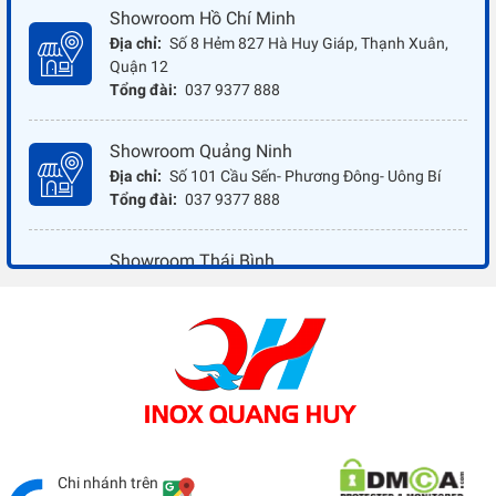
Showroom Hồ Chí Minh
Địa chỉ:
Số 8 Hẻm 827 Hà Huy Giáp, Thạnh Xuân,
Quận 12
Tổng đài:
037 9377 888
Showroom Quảng Ninh
Địa chỉ:
Số 101 Cầu Sến- Phương Đông- Uông Bí
Tổng đài:
037 9377 888
Showroom Thái Bình
Địa chỉ:
Đối diện ủy ban nhân dân xã Vũ Hoà - Kiến
Xương - Thái Bình
Tổng đài:
037 9377 888
Showroom Đồng Nai
Địa chỉ:
1066 - QL 51 Tổ 3- Ấp Đồng- Phước Tân-
Biên Hòa
Tổng đài:
037 9377 888
Chi nhánh trên