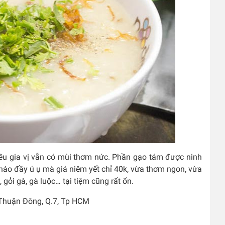
iều gia vị vẫn có mùi thơm nức. Phần gạo tám được ninh
cháo đầy ú ụ mà giá niêm yết chỉ 40k, vừa thơm ngon, vừa
gỏi gà, gà luộc… tại tiệm cũng rất ổn.
Thuận Đông, Q.7, Tp HCM