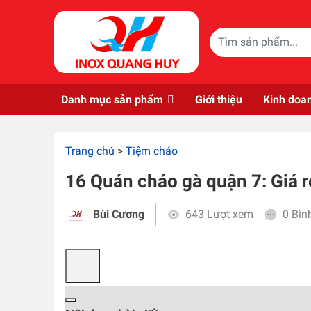
Skip to main content
Danh mục sản phẩm
Giới thiệu
Kinh doa
Trang chủ
>
Tiệm cháo
16 Quán cháo gà quận 7: Giá r
Bùi Cương
643 Lượt xem
0 Bìn