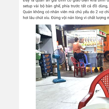
Đây là quán ăn gia đình có giao diện khá bình
setup vài bộ bàn ghế, phía trước tất cả đồ dùng
Quán không có nhân viên mà chủ yếu do 2 vợ chồ
hơi lâu chút xíu. Đừng vội nản lòng vì chất lượng 