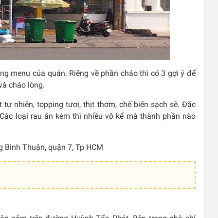
ong menu của quán. Riêng về phần cháo thì có 3 gợi ý để
và cháo lòng.
ự nhiên, topping tươi, thịt thơm, chế biến sạch sẽ. Đặc
 Các loại rau ăn kèm thì nhiều vô kể mà thành phần nào
g Bình Thuận, quận 7, Tp HCM