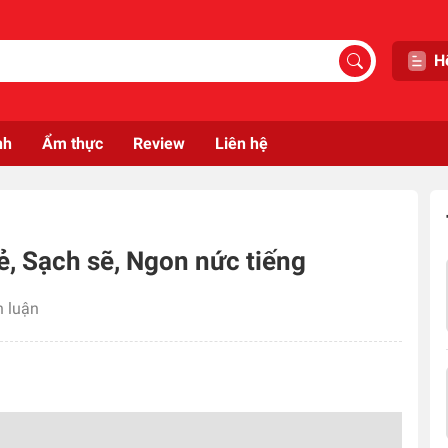
H
nh
Ẩm thực
Review
Liên hệ
ẻ, Sạch sẽ, Ngon nức tiếng
h luận