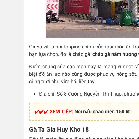
Gà và vịt là hai topping chính của mọi món ăn tr
bạn lựa chọn, đó là cháo gà,
cháo gà nấm hương
Điểm chung của các món này là mang vị ngọt rất t
biệt đồ ăn lúc nào cũng được phục vụ nóng sốt.
cũng tươi như vừa hái liền tay.
Địa chỉ: Số 8 đường Nguyễn Thị Thập, phườn
✔️✔️✔️ XEM TIẾP:
Nồi nấu cháo điện 150 lít
Gà Ta Gia Huy Kho 18