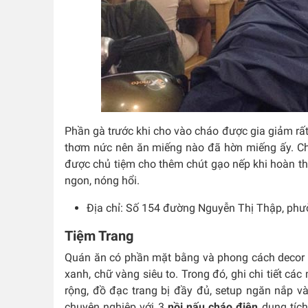
Phần gà trước khi cho vào cháo được gia giảm rất 
thơm nức nên ăn miếng nào đã hờn miếng ấy. Chá
được chủ tiệm cho thêm chút gạo nếp khi hoàn thi
ngon, nóng hổi.
Địa chỉ: Số
154 đường Nguyễn Thị Thập, phư
Tiệm Trang
Quán ăn có phần mặt bằng và phong cách decor “h
xanh, chữ vàng siêu to. Trong đó, ghi chi tiết cá
rộng, đồ đạc trang bị đầy đủ, setup ngăn nắp v
chuyên nghiệp với 3
nồi nấu cháo điện
dung tích