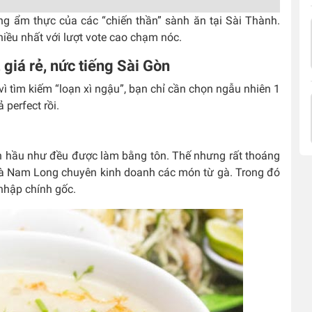
ng ẩm thực của các “chiến thần” sành ăn tại Sài Thành.
hiều nhất với lượt vote cao chạm nóc.
giá rẻ, nức tiếng Sài Gòn
ì tìm kiếm “loạn xì ngậu”, bạn chỉ cần chọn ngẫu nhiên 1
 perfect rồi.
ên hầu như đều được làm bằng tôn. Thế nhưng rất thoáng
 Gà Nam Long chuyên kinh doanh các món từ gà. Trong đó
nhập chính gốc.