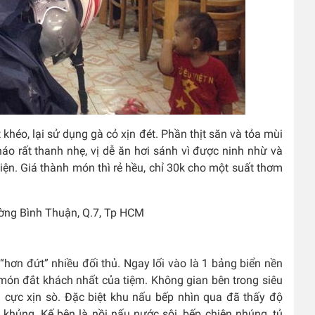
khéo, lại sử dụng gà cỏ xịn đét. Phần thịt săn và tỏa mùi
o rất thanh nhẹ, vị dễ ăn hơi sánh vì được ninh nhừ và
ện. Giá thành món thì rẻ hều, chỉ 30k cho một suất thơm
ờng Bình Thuận, Q.7, Tp HCM
ơn đứt” nhiều đối thủ. Ngay lối vào là 1 bảng biển nền
c món đắt khách nhất của tiệm. Không gian bên trong siêu
à cực xịn sò. Đặc biệt khu nấu bếp nhìn qua đã thấy độ
 khủng. Kế bên là nồi nấu nước sôi, bếp chiên nhúng, tủ