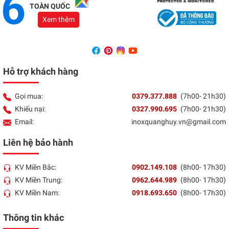
TOÀN QUỐC
Xem thêm
Hỗ trợ khách hàng
Gọi mua:
0379.377.888
(7h00- 21h30)
Khiếu nại:
0327.990.695
(7h00- 21h30)
Email:
inoxquanghuy.vn@gmail.com
Liên hệ bảo hành
KV Miền Bắc:
0902.149.108
(8h00- 17h30)
KV Miền Trung:
0962.644.989
(8h00- 17h30)
KV Miền Nam:
0918.693.650
(8h00- 17h30)
Thông tin khác