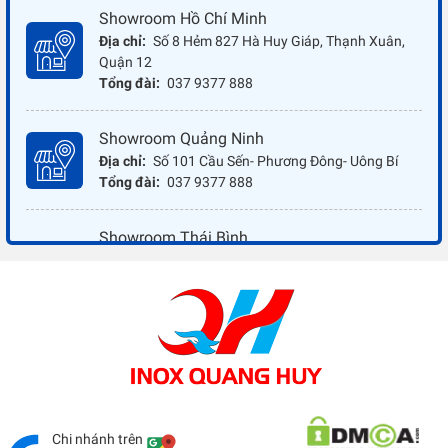
Showroom Hồ Chí Minh
Địa chỉ:
Số 8 Hẻm 827 Hà Huy Giáp, Thạnh Xuân,
Quận 12
Tổng đài:
037 9377 888
Showroom Quảng Ninh
Địa chỉ:
Số 101 Cầu Sến- Phương Đông- Uông Bí
Tổng đài:
037 9377 888
Showroom Thái Bình
Địa chỉ:
Đối diện ủy ban nhân dân xã Vũ Hoà - Kiến
Xương - Thái Bình
Tổng đài:
037 9377 888
Showroom Đồng Nai
Địa chỉ:
1066 - QL 51 Tổ 3- Ấp Đồng- Phước Tân-
Biên Hòa
Tổng đài:
037 9377 888
Chi nhánh trên