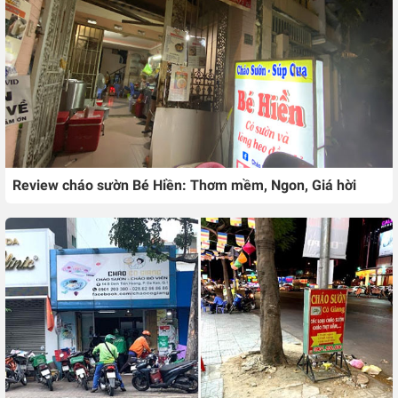
Review cháo sườn Bé Hiền: Thơm mềm, Ngon, Giá hời