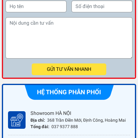
GỬI TƯ VẤN NHANH
HỆ THỐNG PHÂN PHỐI
Showroom HÀ NỘI
Địa chỉ:
368 Trần Điền Mới, Định Công, Hoàng Mai
Tổng đài:
037 9377 888