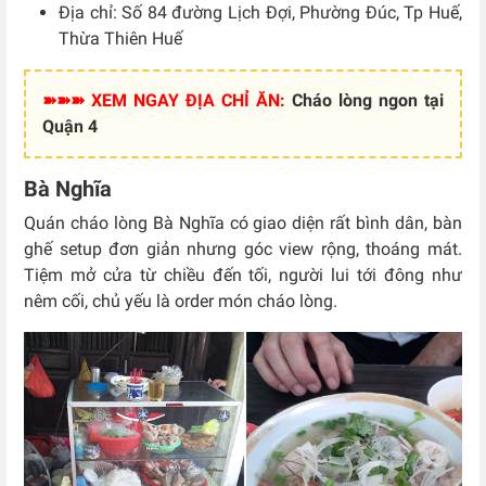
Địa chỉ: Số
84 đường Lịch Đợi, Phường Đúc, Tp Huế,
Thừa Thiên Huế
➽➽➽ XEM NGAY ĐỊA CHỈ ĂN:
Cháo lòng ngon tại
Quận 4
Bà Nghĩa
Quán cháo lòng Bà Nghĩa có giao diện rất bình dân, bàn
ghế setup đơn giản nhưng góc view rộng, thoáng mát.
Tiệm mở cửa từ chiều đến tối, người lui tới đông như
nêm cối, chủ yếu là order món cháo lòng.