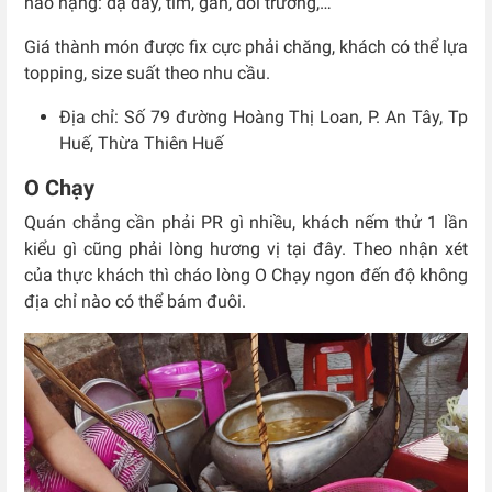
hảo hạng: dạ dày, tim, gan, dồi trường,…
Giá thành món được fix cực phải chăng, khách có thể lựa
topping, size suất theo nhu cầu.
Địa chỉ: Số
79 đường Hoàng Thị Loan, P. An Tây, Tp
Huế, Thừa Thiên Huế
O Chạy
Quán chẳng cần phải PR gì nhiều, khách nếm thử 1 lần
kiểu gì cũng phải lòng hương vị tại đây. Theo nhận xét
của thực khách thì cháo lòng O Chạy ngon đến độ không
địa chỉ nào có thể bám đuôi.