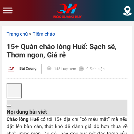
Skip to main content
Trang chủ
>
Tiệm cháo
15+ Quán cháo lòng Huế: Sạch sẽ,
Thơm ngon, Giá rẻ
Bùi Cương
148 Lượt xem
0 Bình luận
Nội dung bài viết
Cháo lòng Huế
có tới 15+ địa chỉ “có máu mặt” mà nếu
đặt lên bàn cân, thật khó để đánh giá độ hơn thua về
chất lượng món. Do đó, hãy đọc qua nét đặc trưng của