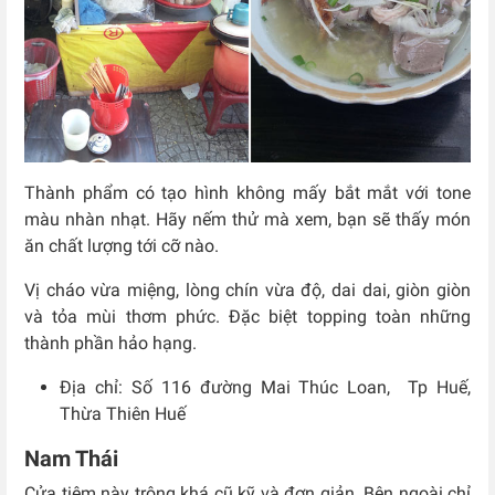
Thành phẩm có tạo hình không mấy bắt mắt với tone
màu nhàn nhạt. Hãy nếm thử mà xem, bạn sẽ thấy món
ăn chất lượng tới cỡ nào.
Vị cháo vừa miệng, lòng chín vừa độ, dai dai, giòn giòn
và tỏa mùi thơm phức. Đặc biệt topping toàn những
thành phần hảo hạng.
Địa chỉ: Số
116 đường Mai Thúc Loan,
Tp Huế,
Thừa Thiên Huế
Nam Thái
Cửa tiệm này trông khá cũ kỹ và đơn giản. Bên ngoài chỉ