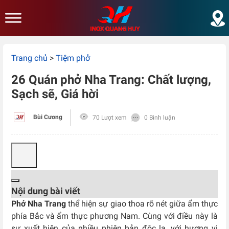
Skip to main content
Trang chủ
>
Tiệm phở
26 Quán phở Nha Trang: Chất lượng,
Sạch sẽ, Giá hời
Bùi Cương
70 Lượt xem
0 Bình luận
Nội dung bài viết
Phở Nha Trang
thể hiện sự giao thoa rõ nét giữa ẩm thực
phía Bắc và ẩm thực phương Nam. Cùng với điều này là
sự xuất hiện của nhiều phiên bản độc lạ, với hương vị