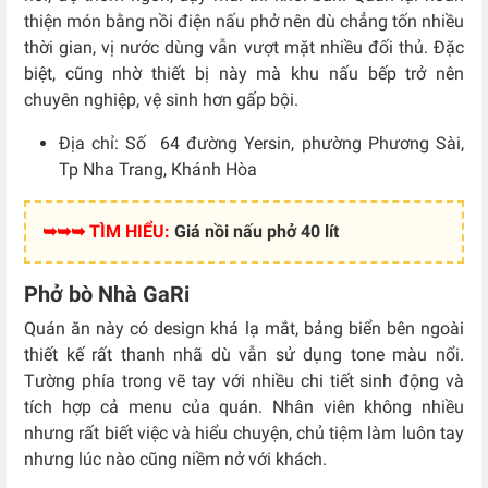
thiện món bằng nồi điện nấu phở nên dù chẳng tốn nhiều
thời gian, vị nước dùng vẫn vượt mặt nhiều đối thủ. Đặc
biệt, cũng nhờ thiết bị này mà khu nấu bếp trở nên
chuyên nghiệp, vệ sinh hơn gấp bội.
Địa chỉ: Số
64 đường Yersin, phường Phương Sài,
Tp Nha Trang, Khánh Hòa
➥➥➥ TÌM HIỂU:
Giá nồi nấu phở 40 lít
Phở bò Nhà GaRi
Quán ăn này có design khá lạ mắt, bảng biển bên ngoài
thiết kế rất thanh nhã dù vẫn sử dụng tone màu nổi.
Tường phía trong vẽ tay với nhiều chi tiết sinh động và
tích hợp cả menu của quán. Nhân viên không nhiều
nhưng rất biết việc và hiểu chuyện, chủ tiệm làm luôn tay
nhưng lúc nào cũng niềm nở với khách.