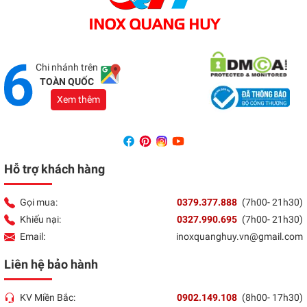
Showroom Đồng Nai
Địa chỉ:
1066 - QL 51 Tổ 3- Ấp Đồng- Phước Tân-
Biên Hòa
Tổng đài:
037 9377 888
Chi nhánh trên
TOÀN QUỐC
Xem thêm
Hỗ trợ khách hàng
Gọi mua:
0379.377.888
(7h00- 21h30)
Khiếu nại:
0327.990.695
(7h00- 21h30)
Email:
inoxquanghuy.vn@gmail.com
Liên hệ bảo hành
KV Miền Bắc:
0902.149.108
(8h00- 17h30)