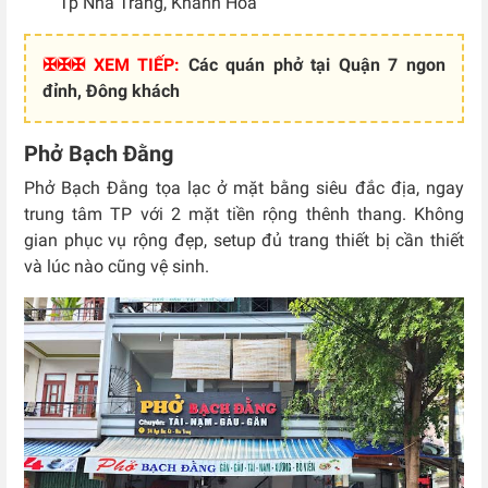
Tp Nha Trang, Khánh Hòa
✠✠✠ XEM TIẾP:
Các quán phở tại Quận 7 ngon
đỉnh, Đông khách
Phở Bạch Đằng
Phở Bạch Đằng tọa lạc ở mặt bằng siêu đắc địa, ngay
trung tâm TP với 2 mặt tiền rộng thênh thang. Không
gian phục vụ rộng đẹp, setup đủ trang thiết bị cần thiết
và lúc nào cũng vệ sinh.