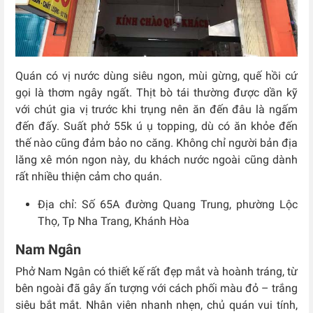
Quán có vị nước dùng siêu ngon, mùi gừng, quế hồi cứ
gọi là thơm ngây ngất. Thịt bò tái thường được dần kỹ
với chút gia vị trước khi trụng nên ăn đến đâu là ngấm
đến đấy. Suất phở 55k ú ụ topping, dù có ăn khỏe đến
thế nào cũng đảm bảo no căng. Không chỉ người bản địa
lăng xê món ngon này, du khách nước ngoài cũng dành
rất nhiều thiện cảm cho quán.
Địa chỉ: Số
65A đường Quang Trung, phường Lộc
Thọ, Tp Nha Trang, Khánh Hòa
Nam Ngân
Phở Nam Ngân có thiết kế rất đẹp mắt và hoành tráng, từ
bên ngoài đã gây ấn tượng với cách phối màu đỏ – trắng
siêu bắt mắt. Nhân viên nhanh nhẹn, chủ quán vui tính,