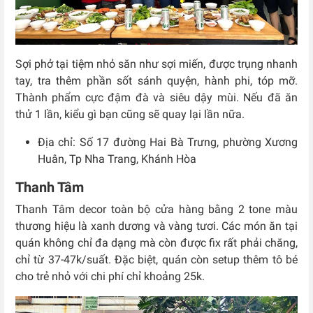
Sợi phở tại tiệm nhỏ săn như sợi miến, được trụng nhanh
tay, tra thêm phần sốt sánh quyện, hành phi, tóp mỡ.
Thành phẩm cực đậm đà và siêu dậy mùi. Nếu đã ăn
thử 1 lần, kiểu gì bạn cũng sẽ quay lại lần nữa.
Địa chỉ: Số
17 đường Hai Bà Trưng, phường Xương
Huân, Tp Nha Trang, Khánh Hòa
Thanh Tâm
Thanh Tâm decor toàn bộ cửa hàng bằng 2 tone màu
thương hiệu là xanh dương và vàng tươi. Các món ăn tại
quán không chỉ đa dạng mà còn được fix rất phải chăng,
chỉ từ 37-47k/suất. Đặc biệt, quán còn setup thêm tô bé
cho trẻ nhỏ với chi phí chỉ khoảng 25k.