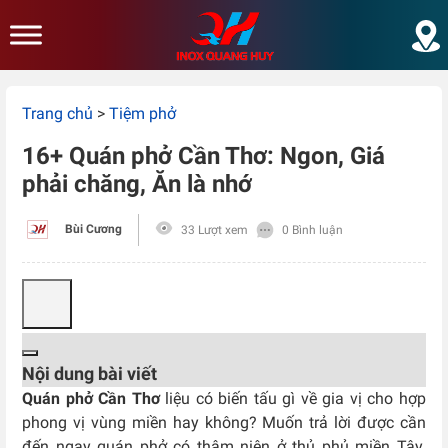
Skip to main content
Trang chủ
>
Tiệm phở
16+ Quán phở Cần Thơ: Ngon, Giá
phải chăng, Ăn là nhớ
Bùi Cương
33 Lượt xem
0 Bình luận
Nội dung bài viết
Quán phở Cần Thơ
liệu có biến tấu gì về gia vị cho hợp
phong vị vùng miền hay không? Muốn trả lời được cần
đến ngay quán phở có thâm niên ở thủ phủ miền Tây.