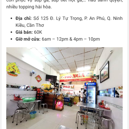
nhiều topping hài hòa.
Địa chỉ:
Số 125 Đ. Lý Tự Trọng, P. An Phú, Q. Ninh
Kiều, Cần Thơ
Giá bán:
60K
Giờ mở cửa:
6am – 12pm & 4pm – 10pm