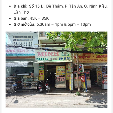
Địa chỉ:
Số 15 Đ. Đề Thám, P. Tân An, Q. Ninh Kiều,
Cần Thơ
Giá bán:
45K – 85K
Giờ mở cửa:
6.30am – 1pm & 5pm – 10pm