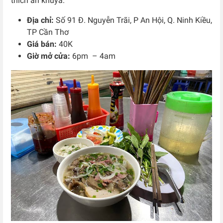
thích ăn khuya.
Địa chỉ:
Số 91 Đ. Nguyễn Trãi, P An Hội, Q. Ninh Kiều,
TP Cần Thơ
Giá bán:
40K
Giờ mở cửa:
6pm – 4am