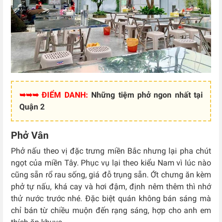
➥➥➥ ĐIỂM DANH:
Những tiệm phở ngon nhất tại
Quận 2
Phở Vân
Phở nấu theo vị đặc trưng miền Bắc nhưng lại pha chút
ngọt của miền Tây. Phục vụ lại theo kiểu Nam vì lúc nào
cũng sẵn rổ rau sống, giá đỗ trụng sẵn. Ớt chưng ăn kèm
phở tự nấu, khá cay và hơi đậm, định nêm thêm thì nhớ
thử nước trước nhé. Đặc biệt quán không bán sáng mà
chỉ bán từ chiều muộn đến rạng sáng, hợp cho anh em