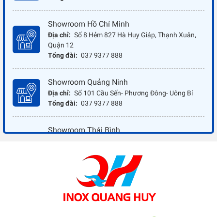
Showroom Hồ Chí Minh
Địa chỉ:
Số 8 Hẻm 827 Hà Huy Giáp, Thạnh Xuân,
Quận 12
Tổng đài:
037 9377 888
Showroom Quảng Ninh
Địa chỉ:
Số 101 Cầu Sến- Phương Đông- Uông Bí
Tổng đài:
037 9377 888
Showroom Thái Bình
Địa chỉ:
Đối diện ủy ban nhân dân xã Vũ Hoà - Kiến
Xương - Thái Bình
Tổng đài:
037 9377 888
Showroom Đồng Nai
Địa chỉ:
1066 - QL 51 Tổ 3- Ấp Đồng- Phước Tân-
Biên Hòa