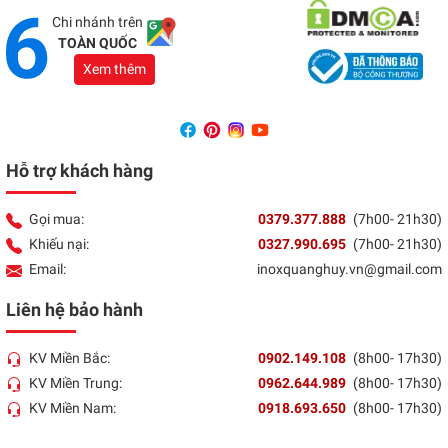
Tổng đài:
037 9377 888
Chi nhánh trên
TOÀN QUỐC
Xem thêm
Hỗ trợ khách hàng
Gọi mua:
0379.377.888
(7h00- 21h30)
Khiếu nại:
0327.990.695
(7h00- 21h30)
Email:
inoxquanghuy.vn@gmail.com
Liên hệ bảo hành
KV Miền Bắc:
0902.149.108
(8h00- 17h30)
KV Miền Trung:
0962.644.989
(8h00- 17h30)
KV Miền Nam:
0918.693.650
(8h00- 17h30)