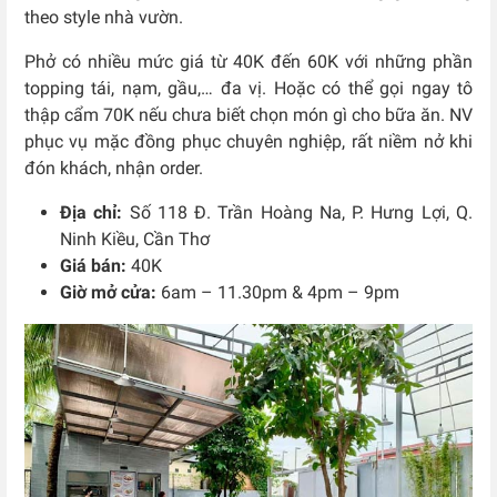
theo style nhà vườn.
Phở có nhiều mức giá từ 40K đến 60K với những phần
topping tái, nạm, gầu,… đa vị. Hoặc có thể gọi ngay tô
thập cẩm 70K nếu chưa biết chọn món gì cho bữa ăn. NV
phục vụ mặc đồng phục chuyên nghiệp, rất niềm nở khi
đón khách, nhận order.
Địa chỉ:
Số 118 Đ. Trần Hoàng Na, P. Hưng Lợi, Q.
Ninh Kiều, Cần Thơ
Giá bán:
40K
Giờ mở cửa:
6am – 11.30pm & 4pm – 9pm