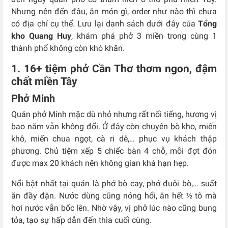
Nhưng nên đến đâu, ăn món gì, order như nào thì chưa
có địa chỉ cụ thể. Lưu lại danh sách dưới đây của
Tổng
kho Quang Huy
, khám phá phở 3 miền trong cùng 1
thành phố không còn khó khăn.
1. 16+ tiệm phở Cần Thơ thơm ngon, đậm
chất miền Tây
Phở Minh
Quán phở Minh mặc dù nhỏ nhưng rất nổi tiếng, hương vị
bao năm vẫn không đổi. Ở đây còn chuyên bò kho, miến
khô, miến chua ngọt, cà ri dê,… phục vụ khách thập
phương. Chủ tiệm xếp 5 chiếc bàn 4 chỗ, mỗi đợt đón
được max 20 khách nên không gian khá hạn hẹp.
Nổi bật nhất tại quán là phở bò cay, phở đuôi bò,… suất
ăn đầy đặn. Nước dùng cũng nóng hổi, ăn hết ½ tô mà
hơi nước vẫn bốc lên. Nhờ vậy, vị phở lúc nào cũng bung
tỏa, tạo sự hấp dẫn đến thìa cuối cùng.