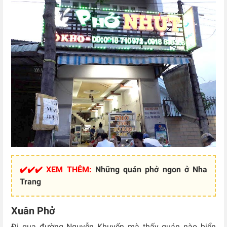
✔️✔️✔️ XEM THÊM:
Những quán phở ngon ở Nha
Trang
Xuân Phở
Đi qua đường Nguyễn Khuyến mà thấy quán nào biển