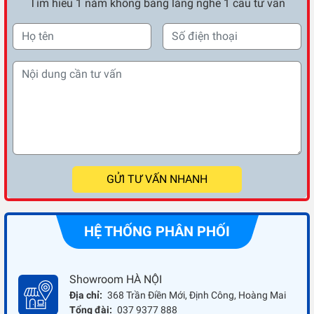
Tìm hiểu 1 năm không bằng lắng nghe 1 câu tư vấn
GỬI TƯ VẤN NHANH
HỆ THỐNG PHÂN PHỐI
Showroom HÀ NỘI
Địa chỉ:
368 Trần Điền Mới, Định Công, Hoàng Mai
Tổng đài:
037 9377 888