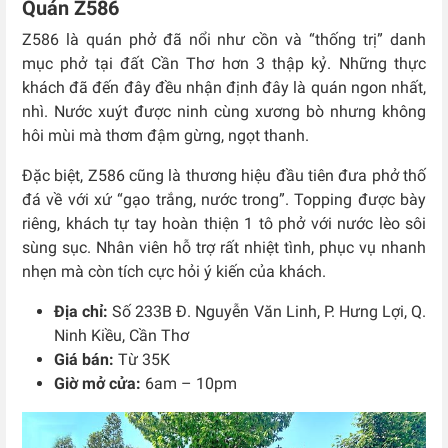
Quán Z586
Z586 là quán phở đã nổi như cồn và “thống trị” danh
mục phở tại đất Cần Thơ hơn 3 thập kỷ. Những thực
khách đã đến đây đều nhận định đây là quán ngon nhất,
nhì. Nước xuýt được ninh cùng xương bò nhưng không
hôi mùi mà thơm đậm gừng, ngọt thanh.
Đặc biệt, Z586 cũng là thương hiệu đầu tiên đưa phở thố
đá về với xứ “gạo trắng, nước trong”. Topping được bày
riêng, khách tự tay hoàn thiện 1 tô phở với nước lèo sôi
sùng sục. Nhân viên hỗ trợ rất nhiệt tình, phục vụ nhanh
nhẹn mà còn tích cực hỏi ý kiến của khách.
Địa chỉ:
Số 233B Đ. Nguyễn Văn Linh, P. Hưng Lợi, Q.
Ninh Kiều, Cần Thơ
Giá bán:
Từ 35K
Giờ mở cửa:
6am – 10pm