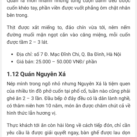
Quán ra món nhanh nhưng từng cuộn bánh đều được
cuốn khéo tay, phần viền được vuốt phẳng ôm chặt nhân
bên trong.
Thịt được xắt miếng to, đảo chín vừa tới, nêm nếm
đường muối mặn ngọt cắn vào căng miệng, mỗi cuốn
được tầm 2 – 3 lát.
Địa chỉ: số 7 Đ. Mạc Đĩnh Chi, Q. Ba Đình, Hà Nội
Giá bán: 25.000 – 50.000 VNĐ/ phần
1.12 Quán Nguyên Xá
Nép mình trong ngõ nhỏ nhưng Nguyên Xá là tiệm quen
của nhiều tín đồ phở cuốn tại phố cổ, tuần nào cũng phải
ghé ăn 2 – 3 lần. Đầu bếp ở đây đều có là dân lành nghề,
có thâm niên hơn 10 năm, món ăn được chăm chút cả về
hình thức lẫn hương vị.
Thực khách tới ăn còn hài lòng về cách tiếp đón, chỉ cần
yêu cầu là được giải quyết ngay, bàn ghế được lau dọn