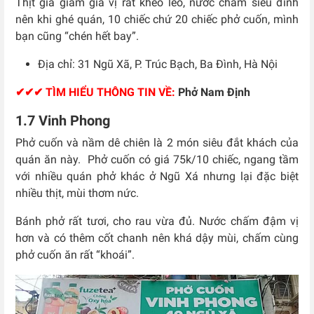
Thịt gia giảm gia vị rất khéo léo, nước chấm siêu đỉnh
nên khi ghé quán, 10 chiếc chứ 20 chiếc phở cuốn, mình
bạn cũng “chén hết bay”.
Địa chỉ: 31 Ngũ Xã, P. Trúc Bạch, Ba Đình, Hà Nội
✔✔✔ TÌM HIỂU THÔNG TIN VỀ:
Phở Nam Định
1.7 Vinh Phong
Phở cuốn và nầm dê chiên là 2 món siêu đắt khách của
quán ăn này. Phở cuốn có giá 75k/10 chiếc, ngang tầm
với nhiều quán phở khác ở Ngũ Xá nhưng lại đặc biệt
nhiều thịt, mùi thơm nức.
Bánh phở rất tươi, cho rau vừa đủ. Nước chấm đậm vị
hơn và có thêm cốt chanh nên khá dậy mùi, chấm cùng
phở cuốn ăn rất “khoái”.