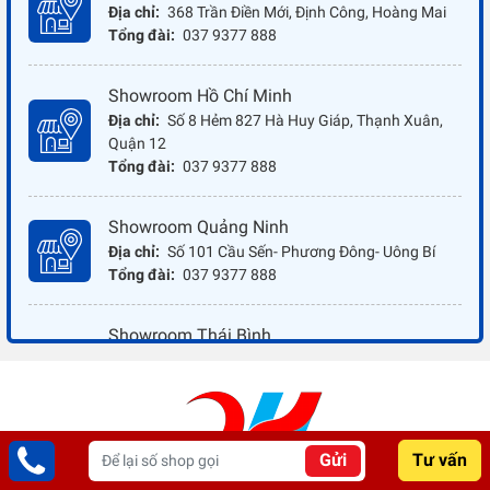
Địa chỉ:
368 Trần Điền Mới, Định Công, Hoàng Mai
Tổng đài:
037 9377 888
Showroom Hồ Chí Minh
Địa chỉ:
Số 8 Hẻm 827 Hà Huy Giáp, Thạnh Xuân,
Quận 12
Tổng đài:
037 9377 888
Showroom Quảng Ninh
Địa chỉ:
Số 101 Cầu Sến- Phương Đông- Uông Bí
Tổng đài:
037 9377 888
Showroom Thái Bình
Địa chỉ:
Đối diện ủy ban nhân dân xã Vũ Hoà - Kiến
Xương - Thái Bình
Tổng đài:
037 9377 888
Gửi
Tư vấn
Showroom Đồng Nai