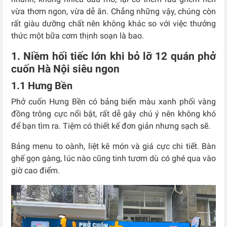
vừa thơm ngon, vừa dễ ăn. Chẳng những vậy, chúng còn
rất giàu dưỡng chất nên không khác so với việc thưởng
thức một bữa cơm thịnh soạn là bao.
1. Niềm hối tiếc lớn khi bỏ lỡ 12 quán phở
cuốn Hà Nội siêu ngon
1.1 Hưng Bền
Phở cuốn Hưng Bền có bảng biển màu xanh phối vàng
đồng trông cực nổi bật, rất dễ gây chú ý nên không khó
để bạn tìm ra. Tiệm có thiết kế đơn giản nhưng sạch sẽ.
Bảng menu to oành, liệt kê món và giá cực chi tiết. Bàn
ghế gọn gàng, lúc nào cũng tinh tươm dù có ghé qua vào
giờ cao điểm.