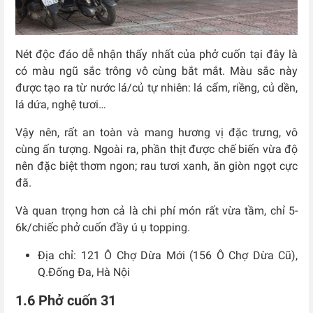
Nét độc đáo dễ nhận thấy nhất của phở cuốn tại đây là
có màu ngũ sắc trông vô cùng bắt mắt. Màu sắc này
được tạo ra từ nước lá/củ tự nhiên: lá cẩm, riềng, củ dền,
lá dứa, nghệ tươi…
Vậy nên, rất an toàn và mang hương vị đặc trưng, vô
cùng ấn tượng. Ngoài ra, phần thịt được chế biến vừa độ
nên đặc biệt thơm ngon; rau tươi xanh, ăn giòn ngọt cực
đã.
Và quan trọng hơn cả là chi phí món rất vừa tầm, chỉ 5-
6k/chiếc phở cuốn đầy ú ụ topping.
Địa chỉ: 121 Ô Chợ Dừa Mới (156 Ô Chợ Dừa Cũ),
Q.Đống Đa, Hà Nội
1.6 Phở cuốn 31