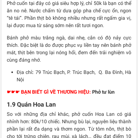
Phở cuốn tại đây có giá siêu hợp lý, chỉ 50k là bạn có thể
ăn no nê. Nước chấm từ dưa góp pha chế cực ổn, ngon
“tê tái”. Phần thịt bò không nhiều nhưng rất ngấm gia vị,
lại được mua từ sáng sớm nên rất tươi ngon.
Bánh phở màu trắng ngà, dai nhẹ, cắn có độ nảy cực
thích. Đặc biệt là do được phục vụ liền tay nên bánh phở
mát, thịt bên trong lại nóng hổi, đem đến trải nghiệm vô
cùng đáng nhớ.
Địa chỉ
:
79 Trúc Bạch, P. Trúc Bạch, Q. Ba Đình, Hà
Nội
☛☛☛ BẠN BIẾT GÌ VỀ THƯƠNG HIỆU:
Phở tư lùn
1.9 Quán Hoa Lan
So với những địa chỉ khác, phở cuốn Hoa Lan có giá
nhỉnh hơn: 80k/10 chiếc. Nhưng bù lại, nguyên liệu thành
phần lại rất đa dạng và thơm ngon. Từ tôm nõn, thịt bò
cho tới trứng chiên, rau mùi, xà lách… đều đạt điểm 10