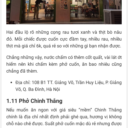
Hai đầu lộ rõ những cọng rau tươi xanh và thịt bò nâu
đỏ. Mỗi chiếc được cuốn cực đầm tay, nhiều rau, nhiều
thịt mà giá chỉ 6k, quá rẻ so với những gì bạn nhận được.
Chẳng những vậy, nước chấm có thêm cốt quất, vài lát ớt
hiểm nên khi chấm kèm phở cuốn, ăn bao nhiêu cũng
chẳng đã thèm.
Địa chỉ: 108 B1 TT. Giảng Võ, Trần Huy Liệu, P. Giảng
Võ,
Q. Ba
Đ
ình
, Hà Nội
1.11 Phở Chinh Thắng
Nếu muốn ăn ngon với giá siêu “mềm” Chinh Thắng
chính là địa chỉ nhất định phải ghé qua, hương vị không
chỗ nào chê được. Suất phở cuốn mặc dù rẻ nhưng được