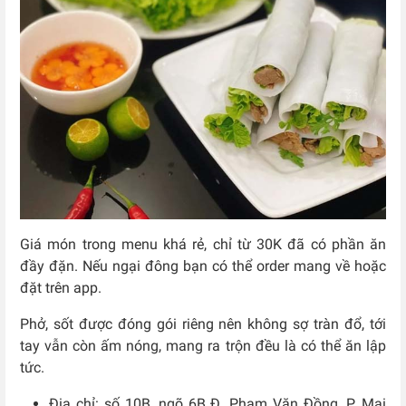
Giá món trong menu khá rẻ, chỉ từ 30K đã có phần ăn
đầy đặn. Nếu ngại đông bạn có thể order mang về hoặc
đặt trên app.
Phở, sốt được đóng gói riêng nên không sợ tràn đổ, tới
tay vẫn còn ấm nóng, mang ra trộn đều là có thể ăn lập
tức.
Địa chỉ: số 10B, ngõ 6B Đ. Phạm Văn Đồng, P. Mai