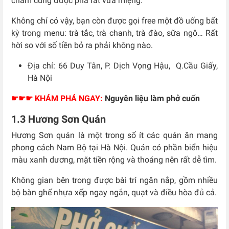
chấm cũng được pha rất vừa miệng.
Không chỉ có vậy, bạn còn được gọi free một đồ uống bất
kỳ trong menu: trà tắc, trà chanh, trà đào, sữa ngô… Rất
hời so với số tiền bỏ ra phải không nào.
Địa chỉ: 66 Duy Tân, P. Dịch Vọng Hậu, Q.Cầu Giấy,
Hà Nội
☛☛☛ KHÁM PHÁ NGAY:
Nguyên liệu làm phở cuốn
1.3 Hương Sơn Quán
Hương Sơn quán là một trong số ít các quán ăn mang
phong cách Nam Bộ tại Hà Nội. Quán có phần biển hiệu
màu xanh dương, mặt tiền rộng và thoáng nên rất dễ tìm.
Không gian bên trong được bài trí ngăn nắp, gồm nhiều
bộ bàn ghế nhựa xếp ngay ngắn, quạt và điều hòa đủ cả.