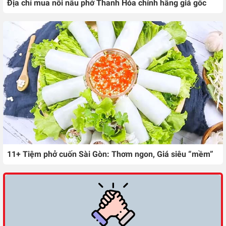
Địa chỉ mua nồi nấu phở Thanh Hóa chính hãng giá gốc
11+ Tiệm phở cuốn Sài Gòn: Thơm ngon, Giá siêu “mềm”