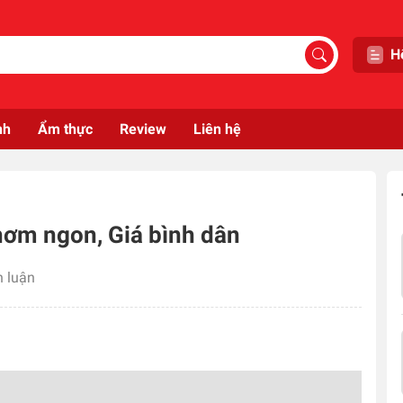
H
nh
Ẩm thực
Review
Liên hệ
hơm ngon, Giá bình dân
h luận