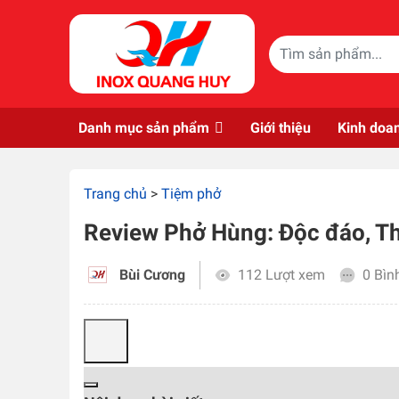
Skip to main content
Danh mục sản phẩm
Giới thiệu
Kinh doa
Trang chủ
>
Tiệm phở
Review Phở Hùng: Độc đáo, T
Bùi Cương
112 Lượt xem
0 Bìn