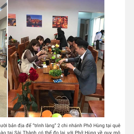
ời bản địa để “trình làng” 2 chi nhánh Phở Hùng tại quê
nào tại Sài Thành có thể đọ lại với Phở Hùng về quy mô