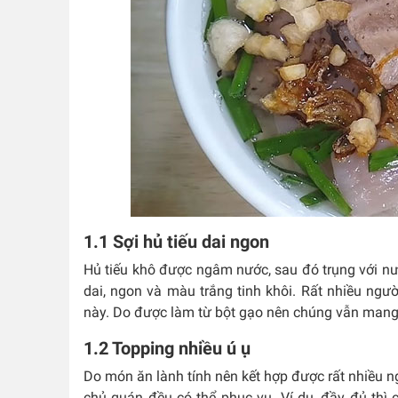
1.1 Sợi hủ tiếu dai ngon
Hủ tiếu khô được ngâm nước, sau đó trụng với n
dai, ngon và màu trắng tinh khôi. Rất nhiều ngư
này. Do được làm từ bột gạo nên chúng vẫn mang
1.2 Topping nhiều ú ụ
Do món ăn lành tính nên kết hợp được rất nhiều n
chủ quán đều có thể phục vụ. Ví dụ, đầy đủ thì 