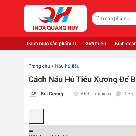
Skip to main content
Danh mục sản phẩm
Giới thiệu
Kinh doa
Trang chủ
>
Nấu hủ tiếu
Cách Nấu Hủ Tiếu Xương Để B
Bùi Cương
663 Lượt xem
0 Bìn