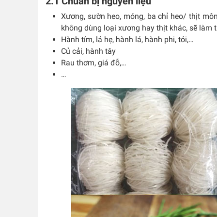
2.1 Chuẩn bị nguyên liệu
Xương, sườn heo, móng, ba chỉ heo/ thịt môn
không dùng loại xương hay thịt khác, sẽ làm t
Hành tím, lá hẹ, hành lá, hành phi, tỏi,…
Củ cải, hành tây
Rau thơm, giá đỗ,…
…