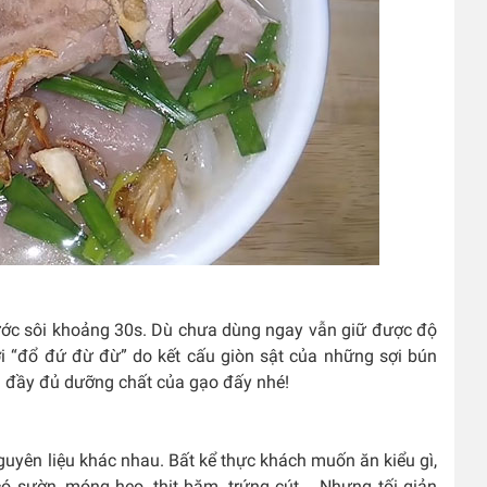
ước sôi khoảng 30s. Dù chưa dùng ngay vẫn giữ được độ
ời “đổ đứ đừ đừ” do kết cấu giòn sật của những sợi bún
 đầy đủ dưỡng chất của gạo đấy nhé!
guyên liệu khác nhau. Bất kể thực khách muốn ăn kiểu gì,
có sườn, móng heo, thịt băm, trứng cút,… Nhưng tối giản