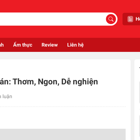
H
nh
Ẩm thực
Review
Liên hệ
án: Thơm, Ngon, Dễ nghiện
h luận