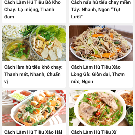
Cách Làm Hủ Tiếu Bò Kho
Cách nấu hủ tiếu chay miền
Chay: Lạ miệng, Thanh
Tây: Nhanh, Ngon “Tụt
đạm
Lưỡi”
Cách làm hủ tiếu khô chay:
Cách Làm Hủ Tiếu Xào
Thanh mát, Nhanh, Chuẩn
Lòng Gà: Giòn dai, Thơm
vị
nức, Ngon
Cách Làm Hủ Tiếu Xào Hải
Cách Làm Hủ Tiếu Xí