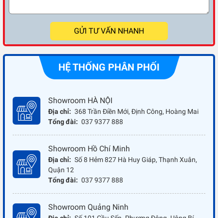
GỬI TƯ VẤN NHANH
HỆ THỐNG PHÂN PHỐI
Showroom HÀ NỘI
Địa chỉ:
368 Trần Điền Mới, Định Công, Hoàng Mai
Tổng đài:
037 9377 888
Showroom Hồ Chí Minh
Địa chỉ:
Số 8 Hẻm 827 Hà Huy Giáp, Thạnh Xuân,
Quận 12
Tổng đài:
037 9377 888
Showroom Quảng Ninh
Địa chỉ:
Số 101 Cầu Sến- Phương Đông- Uông Bí