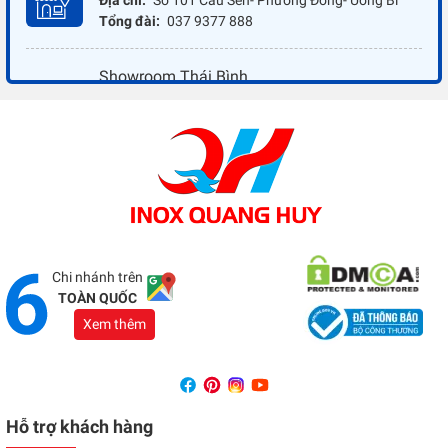
Tổng đài:
037 9377 888
Showroom Thái Bình
Địa chỉ:
Đối diện ủy ban nhân dân xã Vũ Hoà - Kiến
Xương - Thái Bình
Tổng đài:
037 9377 888
Showroom Đồng Nai
Địa chỉ:
1066 - QL 51 Tổ 3- Ấp Đồng- Phước Tân-
Biên Hòa
Tổng đài:
037 9377 888
Chi nhánh trên
TOÀN QUỐC
Xem thêm
Hỗ trợ khách hàng