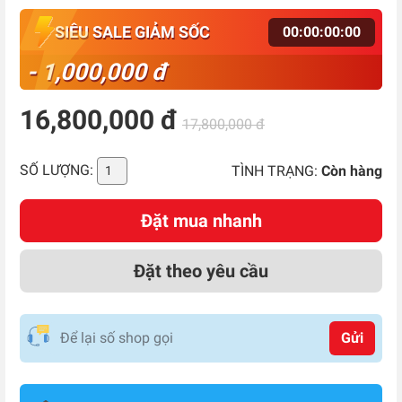
SIÊU SALE GIẢM SỐC
00
:
00
:
00
:
00
- 1,000,000 đ
16,800,000 đ
17,800,000 đ
SỐ LƯỢNG:
TÌNH TRẠNG:
Còn hàng
Đặt mua nhanh
Đặt theo yêu cầu
Gửi