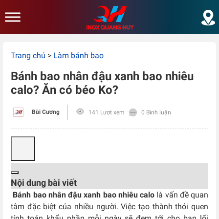
Skip to main content
Trang chủ
>
Làm bánh bao
Bánh bao nhân đậu xanh bao nhiêu
calo? Ăn có béo Ko?
Bùi Cương
141 Lượt xem
0 Bình luận
Nội dung bài viết
Bánh bao nhân đậu xanh bao nhiêu calo
là vấn đề quan
tâm đặc biệt của nhiều người. Việc tạo thành thói quen
tính toán khẩu phần mỗi ngày sẽ đem tới cho bạn lối