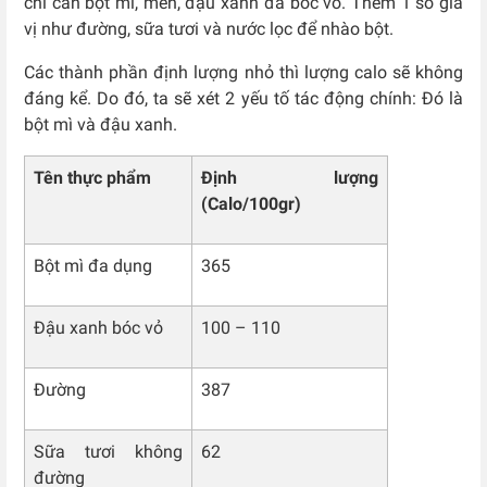
chỉ cần bột mì, men, đậu xanh đã bóc vỏ. Thêm 1 số gia
vị như đường, sữa tươi và nước lọc để nhào bột.
Các thành phần định lượng nhỏ thì lượng calo sẽ không
đáng kể. Do đó, ta sẽ xét 2 yếu tố tác động chính: Đó là
bột mì và đậu xanh.
Tên thực phẩm
Định lượng
(Calo/100gr)
Bột mì đa dụng
365
Đậu xanh bóc vỏ
100 – 110
Đường
387
Sữa tươi không
62
đường