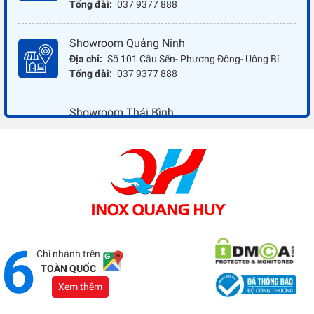
Tổng đài:
037 9377 888
Showroom Quảng Ninh
Địa chỉ:
Số 101 Cầu Sến- Phương Đông- Uông Bí
Tổng đài:
037 9377 888
Showroom Thái Bình
Địa chỉ:
Đối diện ủy ban nhân dân xã Vũ Hoà - Kiến
Xương - Thái Bình
Tổng đài:
037 9377 888
Showroom Đồng Nai
Địa chỉ:
1066 - QL 51 Tổ 3- Ấp Đồng- Phước Tân-
Biên Hòa
Tổng đài:
037 9377 888
Chi nhánh trên
TOÀN QUỐC
Xem thêm