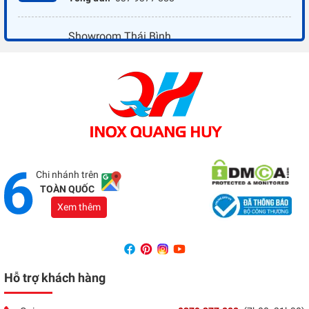
Showroom Thái Bình
Địa chỉ:
Đối diện ủy ban nhân dân xã Vũ Hoà - Kiến
Xương - Thái Bình
Tổng đài:
037 9377 888
Showroom Đồng Nai
Địa chỉ:
1066 - QL 51 Tổ 3- Ấp Đồng- Phước Tân-
Biên Hòa
Tổng đài:
037 9377 888
Chi nhánh trên
TOÀN QUỐC
Xem thêm
Hỗ trợ khách hàng