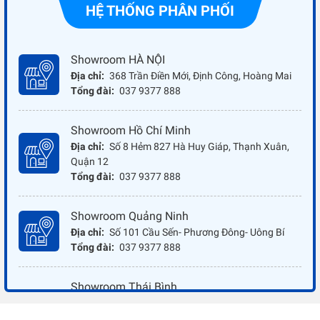
HỆ THỐNG PHÂN PHỐI
Showroom HÀ NỘI
Địa chỉ:
368 Trần Điền Mới, Định Công, Hoàng Mai
Tổng đài:
037 9377 888
Showroom Hồ Chí Minh
Địa chỉ:
Số 8 Hẻm 827 Hà Huy Giáp, Thạnh Xuân,
Quận 12
Tổng đài:
037 9377 888
Showroom Quảng Ninh
Địa chỉ:
Số 101 Cầu Sến- Phương Đông- Uông Bí
Tổng đài:
037 9377 888
Showroom Thái Bình
Địa chỉ:
Đối diện ủy ban nhân dân xã Vũ Hoà - Kiến
Xương - Thái Bình