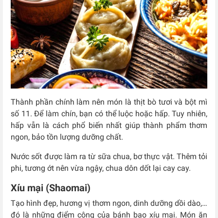
Thành phần chính làm nên món là thịt bò tươi và bột mì
số 11. Để làm chín, bạn có thể luộc hoặc hấp. Tuy nhiên,
hấp vẫn là cách phổ biến nhất giúp thành phẩm thơm
ngon, bảo tồn lượng dưỡng chất.
Nước sốt được làm ra từ sữa chua, bơ thực vật. Thêm tỏi
phi, tương ớt nên vừa ngậy, chua dôn dốt lại cay cay.
Xíu mại (Shaomai)
Tạo hình đẹp, hương vị thơm ngon, dinh dưỡng dồi dào,…
đó là những điểm cộng của bánh bao xíu mại. Món ăn