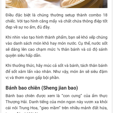
Điều đặc biệt là chúng thường setup thành combo 18
chiếc. Với tạo hình căng mẩy và chất chứa thông điệp tốt
đẹp về sự no ấm, đủ đầy.
Khi nhìn vào tạo hình thành phẩm, bạn sẽ khó xếp chúng
vào danh sách món khô hay món nước. Cụ thể, nước sốt
sẽ dâng lên cao chạm mức ½ thân bánh và có độ sánh
quyện siêu hấp dẫn.
Khi thưởng thức, hãy múc cả sốt và bánh, tách thân bánh
để sốt xâm lấn vào nhân. Như vậy, món ăn sẽ siêu đậm
vị và thơm ngon gấp bội phần.
Bánh bao chiên (Sheng jian bao)
Bánh bao chiên được xem là “con cưng” của ẩm thực
Thượng Hải. Danh tiếng của món ngon này vươn xa khỏi
cái nôi Trung Hoa, “gieo mầm” trên nhiều mảnh đất hứa,