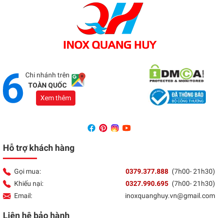
Tổng đài:
037 9377 888
Showroom Đồng Nai
Địa chỉ:
1066 - QL 51 Tổ 3- Ấp Đồng- Phước Tân-
Biên Hòa
Tổng đài:
037 9377 888
Chi nhánh trên
TOÀN QUỐC
Xem thêm
Hỗ trợ khách hàng
Gọi mua:
0379.377.888
(7h00- 21h30)
Khiếu nại:
0327.990.695
(7h00- 21h30)
Email:
inoxquanghuy.vn@gmail.com
Liên hệ bảo hành