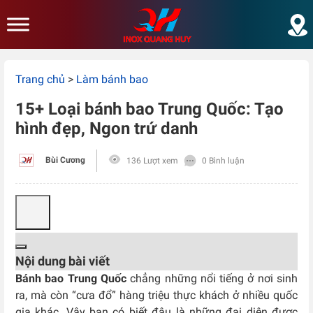
Skip to main content
Trang chủ
>
Làm bánh bao
15+ Loại bánh bao Trung Quốc: Tạo
hình đẹp, Ngon trứ danh
Bùi Cương
136 Lượt xem
0 Bình luận
Nội dung bài viết
Bánh bao Trung Quốc
chẳng những nổi tiếng ở nơi sinh
ra, mà còn “cưa đổ” hàng triệu thực khách ở nhiều quốc
gia khác. Vậy bạn có biết đâu là những đại diện được